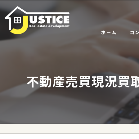
ホーム
コ
サー
代表
不動産売買現況買