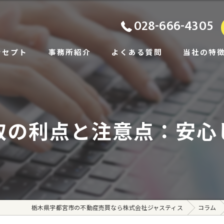
028-666-4305
ンセプト
事務所紹介
よくある質問
当社の特
ビス
土地
あいさつ
戸建て
取の利点と注意点：安心
相続
住み替え
賃貸
栃木県宇都宮市の不動産売買なら株式会社ジャスティス
コラム