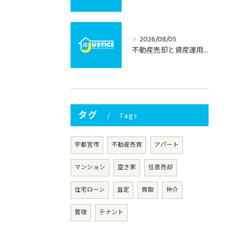
2026/08/05
不動産売却と資産運用を両立する栃木県宇都宮市の納得売却術
タグ
Tags
宇都宮市
不動産売買
アパート
マンション
空き家
任意売却
住宅ローン
査定
買取
仲介
管理
テナント