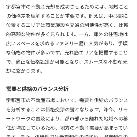
地域イベントや開発計画を考慮
宇都宮市の不動産売却を成功させるためには、地域ごと
売却時期選定のリスクと対策
の価格差を理解することが重要です。例えば、中心部に
成功する不動産売却のための価格交渉テクニッ
位置するエリアは商業施設や交通の利便性が高く、比較
クとは
的高額な物件が多く見られます。一方、郊外の住宅地は
広いスペースを求めるファミリー層に人気があり、手頃
効果的な価格交渉の基本原則
な価格の物件が多いです。売れ筋エリアを把握すること
相手の立場に立った交渉方法
で、適正な価格設定が可能となり、スムーズな不動産売
強気と譲歩のバランス
却に繋がります。
プロフェッショナルな交渉術
価格交渉シナリオの作成
需要と供給のバランス分析
失敗しないための価格交渉のポイント
宇都宮市の不動産市場において、需要と供給のバランス
栃木県宇都宮市での不動産売却価格交渉に必要
を分析することは価格交渉の鍵となります。昨今、リモ
なポイント
ートワークの普及により、都市部から離れた地域への移
交渉の事前準備と情報収集
住が増加しているため、地方の不動産需要が高まってい
価格設定の根拠を明確にする