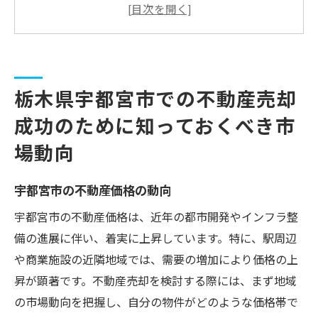
近年の市場動向と今後の予測
地域ごとの価格差と売れ筋エリア
需要と供給のバランス分析
競合物件の動向と影響
栃木県宇都宮市での不動産売却
不動産市場の季節的な変動
成功のために知っておくべき市
宇都宮市不動産売却における価格交渉の基本ス
テップ
場動向
価格交渉前の準備と市場調査
宇都宮市の不動産価格の動向
適正価格の設定方法
初回提示価格の重要性
宇都宮市の不動産価格は、近年の都市開発やインフラ整
備の進展に伴い、着実に上昇しています。特に、駅周辺
交渉時の心理的アプローチ
や商業施設の近隣地域では、需要の増加により価格の上
買い手の心理を理解する
昇が顕著です。不動産売却を検討する際には、まず地域
交渉成立後の手続き
の市場動向を把握し、自分の物件がどのような価格帯で
地域特性を活かした不動産売却価格交渉術の実