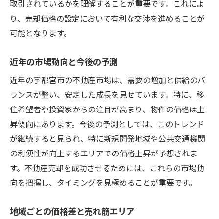
取引されているかを理解することが重要です。これによ
践方法
り、売却価格の設定において有利な交渉を進めることが
宇都宮市の地域特性とその影響
可能となります。
地域特性に基づいた価格設定
地域イベントや開発計画の活用
近年の市場動向と今後の予測
周辺施設・環境の強みを活かす
近年の宇都宮市の不動産市場は、需要の増加と供給のバ
地域特性を生かした効果的な宣伝
ランスが整い、安定した成長を見せています。特に、移
住希望者や投資家からの注目が高まり、物件の価格は上
地域の不動産エージェントとの連携
昇傾向にあります。今後の予測としては、このトレンド
宇都宮市の不動産市場を分析し最適な売却タイ
が継続すると見られ、特に新規開発地域や公共交通機関
ミングを見極める
の利便性が向上するエリアでの価格上昇が予想されま
市場の季節性と売却タイミング
す。不動産売却を成功させるためには、これらの市場動
売却に適した時期の見極め方
向を把握し、タイミングを見極めることが重要です。
価格上昇・下降トレンドの把握
競合物件の売却状況の確認
地域ごとの価格差と売れ筋エリア