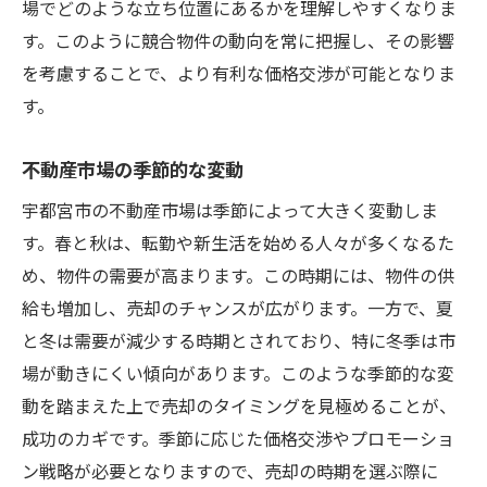
場でどのような立ち位置にあるかを理解しやすくなりま
渉のヒント
す。このように競合物件の動向を常に把握し、その影響
成功事例から学ぶ価格交渉術
を考慮することで、より有利な価格交渉が可能となりま
交渉の際の注意点と対策
す。
価格交渉のタイミングと方法
交渉におけるプロフェッショナルの活用
不動産市場の季節的な変動
売却後の満足度を高める方法
宇都宮市の不動産市場は季節によって大きく変動しま
価格交渉の失敗事例とその教訓
す。春と秋は、転勤や新生活を始める人々が多くなるた
め、物件の需要が高まります。この時期には、物件の供
給も増加し、売却のチャンスが広がります。一方で、夏
と冬は需要が減少する時期とされており、特に冬季は市
場が動きにくい傾向があります。このような季節的な変
動を踏まえた上で売却のタイミングを見極めることが、
成功のカギです。季節に応じた価格交渉やプロモーショ
ン戦略が必要となりますので、売却の時期を選ぶ際に