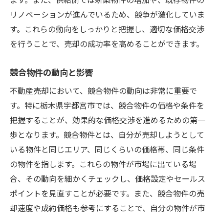
ます。また、供給側では新築物件の増加や、既存物件の
リノベーションが進んでいるため、競争が激化していま
交渉の場を有利に進める方法
す。これらの動向をしっかりと把握し、適切な価格交渉
価格交渉のための資料準備
を行うことで、売却の成功率を高めることができます。
買い手のニーズを把握する
交渉時のコミュニケーション術
競合物件の動向と影響
不動産売却をスムーズに進めるための宇都宮市
不動産売却において、競合物件の動向は非常に重要で
市場の理解
す。特に栃木県宇都宮市では、競合物件の価格や条件を
宇都宮市市場の基本データ
把握することが、効果的な価格交渉を進めるための第一
市場動向の把握と分析方法
歩となります。競合物件とは、自分が売却しようとして
売却プロセスの全体像
いる物件と同じエリア、同じくらいの価格帯、同じ条件
地域の不動産エージェントの活用
の物件を指します。これらの物件が市場に出ている場
合、その動向を細かくチェックし、価格設定やセールス
市場に合わせた売却戦略の立案
ポイントを見直すことが必要です。また、競合物件の売
売却後のフォローアップ
却速度や成約価格も参考にすることで、自分の物件が市
あなたの不動産売却を確実に成功させる価格交