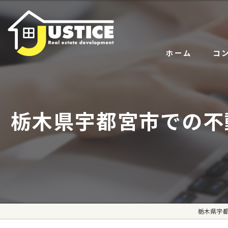
ホーム
コ
サー
栃木県宇都宮市での不
代表
栃木県宇