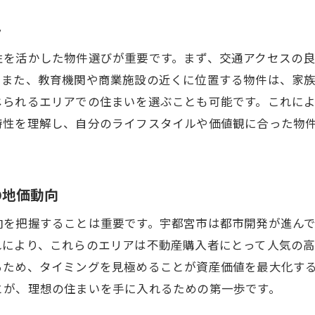
地域の利便性を考慮した物件の選び方
ト
購入前に確認すべき不動産の法的事項
性を活かした物件選びが重要です。まず、交通アクセスの
購入前の物件調査と現地視察の重要性
。また、教育機関や商業施設の近くに位置する物件は、家
不動産購入で後悔しないための見極めポイント
じられるエリアでの住まいを選ぶことも可能です。これに
プロの視点から見る宇都宮市でのベスト物件選び
特性を理解し、自分のライフスタイルや価値観に合った物
実際に住んでみて気づくポイントを先んじる
地元の魅力を活かした宇都宮市での理想の住まい探し
宇都宮市の文化と自然を楽しむ住まい選び
の地価動向
地域のコミュニティを知るための事前情報収集
向を把握することは重要です。宇都宮市は都市開発が進ん
地元の魅力を存分に享受できる住環境の選び方
れにより、これらのエリアは不動産購入者にとって人気の高
宇都宮市で暮らすメリットとデメリット
るため、タイミングを見極めることが資産価値を最大化す
宇都宮市での快適なライフスタイルの実現方法
とが、理想の住まいを手に入れるための第一歩です。
地域資源を活用した持続可能な住まい探し