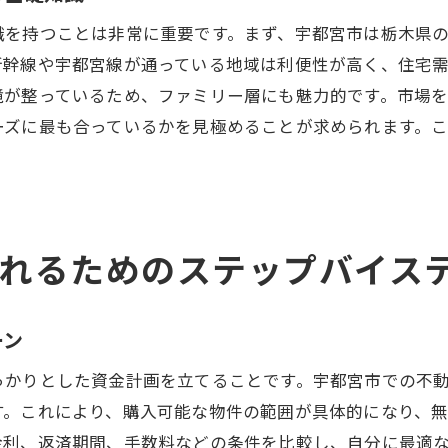
宇都宮市の不動産選択で注意すべき点
識を持つことは非常に重要です。まず、宇都宮市は栃木県
旬の物件情報を逃さないためのチェックポイント
新幹線や宇都宮線が通っている地域は利便性が高く、住宅
夢の住まいを手に入れるための宇都宮市不動産購入戦略
境が整っているため、ファミリー層にも魅力的です。市場
理想の物件を効率よく探し出す方法
ーズに最も合っているかを見極めることが求められます。
購入前に考えておくべきライフプラン
不動産市場のプロから学ぶ戦略的購入方法
宇都宮市内での資産価値の高い物件選び
購入後のライフスタイルを見据えた計画立案
れるためのステップバイス
物件購入から引っ越しまでのスマートな流れ
次のステージへ進むための宇都宮市不動産購入ガイド
ーン
宇都宮市での住み替えを考える理由
っかりとした資金計画を立てることです。宇都宮市での不
購入後の住まいの管理とメンテナンス
す。これにより、購入可能な物件の範囲が具体的になり、
将来を見据えた資産価値の保ち方
金利、返済期間、手数料などの条件を比較し、自分に最適