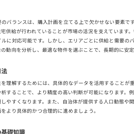
安心して不動産購入を進めるための計画立案方法
購入前に立てるべき予算と資金計画
要のバランスは、購入計画を立てる上で欠かせない要素で
ローンの選択と返済計画の立て方
住宅供給が行われていることが市場の活況を支えています
不動産購入時の法律と税金に関する知識
イルに対応可能です。しかし、エリアごとに供給と需要の
給の動向を分析し、最適な物件を選ぶことで、長期的に安
購入計画を立てる際の家族との相談ポイント
購入後の生活設計と資産運用
用法
信頼できる不動産業者の選び方
宇都宮市での不動産購入における市場動向と注意点
性を理解するためには、具体的なデータを活用することが
分析することで、より精度の高い判断が可能になります。
宇都宮市の不動産価格変動の要因を探る
握しやすくなります。また、自治体が提供する人口動態や
購入前に知っておきたい市場のリスク要因
画をより具体的かつ合理的に進めましょう。
不動産購入時の契約トラブルを避ける方法
市場動向を把握するための情報収集テクニック
の基礎知識