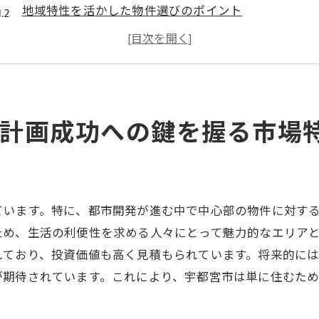
地域特性を活かした物件選びのポイント
不動産購入者に知ってほしい宇都宮市の地価動向
宇都宮市の住宅供給と需要のバランス
市場特性を理解するためのデータの活用法
宇都宮市の不動産市場を理解するための基礎知識
計画成功への鍵を握る市場
理想の住まいを手に入れるためのステップバイステップガ
購入資金計画の立て方と利用可能なローン
理想の物件条件のリストアップ方法
物件選びに役立つ視察時のチェックポイント
ています。特に、都市開発が進む中で中心部の物件に対す
ため、生活の利便性を求める人々にとって魅力的なエリア
不動産購入の契約手続きの流れ
れており、投資価値も高く見積もられています。将来的に
購入後のアフターフォローとメンテナンス
が期待されています。これにより、宇都宮市は単に住むた
プロが教える失敗しない物件選びのコツ
栃木県宇都宮市での不動産購入を成功に導く選び方のコツ