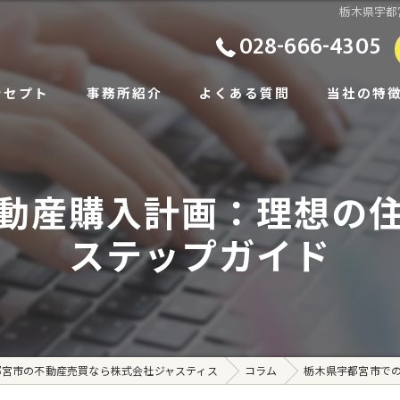
栃木県宇都
028-666-4305
ンセプト
事務所紹介
よくある質問
当社の特
ビス
土地
動産購入計画：理想の
あいさつ
戸建て
ステップガイド
相続
住み替え
賃貸
都宮市の不動産売買なら株式会社ジャスティス
コラム
栃木県宇都宮市で