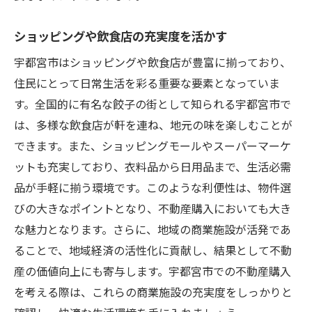
家の購入後のサポート体制
住まいの価値を維持するための工夫
ショッピングや飲食店の充実度を活かす
宇都宮市の地域特性を最大限に活かした不動産
宇都宮市はショッピングや飲食店が豊富に揃っており、
購入の方法
住民にとって日常生活を彩る重要な要素となっていま
地域特性を活かした最適な購入時期
す。全国的に有名な餃子の街として知られる宇都宮市で
地元企業との連携を活かした購入方法
は、多様な飲食店が軒を連ね、地元の味を楽しむことが
地域を知るための住民ネットワーク活用
できます。また、ショッピングモールやスーパーマーケ
ットも充実しており、衣料品から日用品まで、生活必需
将来の発展性を見越した選択肢
品が手軽に揃う環境です。このような利便性は、物件選
環境に配慮したエコな住まいの選び方
びの大きなポイントとなり、不動産購入においても大き
地域の文化を活かしたライフスタイル
な魅力となります。さらに、地域の商業施設が活発であ
ることで、地域経済の活性化に貢献し、結果として不動
産の価値向上にも寄与します。宇都宮市での不動産購入
を考える際は、これらの商業施設の充実度をしっかりと