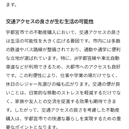
ます。
のコツ
初心者に役立つ基礎知識
交通アクセスの良さが生む生活の可能性
物件見学での重要チェックポイント
宇都宮市での不動産購入において、交通アクセスの良さ
不動産購入時の税金と費用を理解する
は生活の可能性を大きく広げる要因です。市内には多数
ローン審査を乗り切るための準備
の鉄道やバス路線が整備されており、通勤や通学に便利
購入後に後悔しないためのアドバイス
な立地が選ばれています。特に、JR宇都宮線や東北自動
信頼できる不動産会社の選び方
車道などが利用できるため、大都市へのアクセスも良好
安心して住める家を見つけるための宇都宮市不
です。この利便性により、仕事や学業の場だけでなく、
動産購入ガイド
休日のレジャー先選びの幅も広がります。交通の便が良
安全な住環境のチェック方法
いことは、日常的な移動のストレスを軽減するだけでな
く、家族や友人との交流を促進する効果も期待できま
災害リスクを考慮した地域選び
す。したがって、交通アクセスの良さを考慮した不動産
地域の治安情報を知るための手段
購入は、宇都宮市での快適な暮らしを実現するための重
住環境の品質を保証する要素
要なポイントとなります。