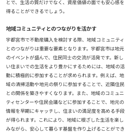
とで、生活の質だけでなく、資産価値の面でも安心感を
契約前に確認すべき重要ポイント
得ることができるでしょう。
不動産エージェントの活用方法
地域コミュニティとのつながりを活かす
購入後のリノベーション計画
宇都宮市で不動産購入を検討する際、地域コミュニティ
住まいのメンテナンスと管理
とのつながりは重要な要素となります。宇都宮市は地元
新たな暮らしを始めるための宇都宮市不動産購
のイベントが盛んで、住民同士の交流が活発です。新し
入の賢い選択
い住まいでの生活をより豊かにするためには、地域の活
ライフスタイルに合った物件選びのコツ
動に積極的に参加することが求められます。例えば、地
購入前にチェックするべき法律問題
域の清掃活動や地元の祭りに参加することで、近隣住民
理想の住まいを実現するためのステップ
との関係を築きやすくなります。また、地域のコミュニ
子育て家庭に優しい地域の選び方
ティセンターや住民会議などに参加することで、地元の
将来の住み替えを視野に入れた計画
情報を早期にキャッチし、住まいの満足度を高める手段
安心して住める地域の安全性
が得られます。これにより、地域に根ざした生活を楽し
みながら、安心して暮らす基盤を作り上げることができ
不動産購入初心者必見！宇都宮市での物件選び