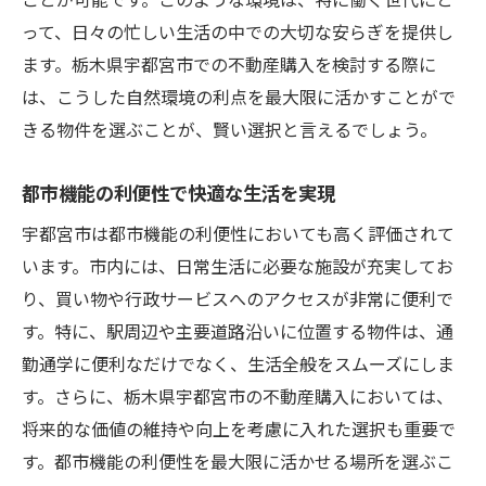
ことが可能です。このような環境は、特に働く世代にと
豊かな自然と都市機能が調和する宇都宮市での
って、日々の忙しい生活の中での大切な安らぎを提供し
不動産購入の魅力
ます。栃木県宇都宮市での不動産購入を検討する際に
自然環境を楽しむためのレクリエーション
は、こうした自然環境の利点を最大限に活かすことがで
施設
きる物件を選ぶことが、賢い選択と言えるでしょう。
都市の利便性を享受できるアクセスの良さ
都市機能の利便性で快適な生活を実現
自然と都市が共存する理想のライフスタイ
ル
宇都宮市は都市機能の利便性においても高く評価されて
います。市内には、日常生活に必要な施設が充実してお
地域の魅力を活かした住環境の選び方
り、買い物や行政サービスへのアクセスが非常に便利で
住みやすい環境を提供する地域の取り組み
す。特に、駅周辺や主要道路沿いに位置する物件は、通
長期的な資産価値を考えた物件選び
勤通学に便利なだけでなく、生活全般をスムーズにしま
宇都宮市での不動産購入を成功させるための重
す。さらに、栃木県宇都宮市の不動産購入においては、
要ポイント
将来的な価値の維持や向上を考慮に入れた選択も重要で
市場調査で抑えるべき最新情報
す。都市機能の利便性を最大限に活かせる場所を選ぶこ
住宅ローンの選び方と資金計画