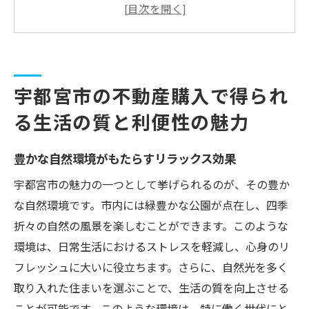
都市機能の利便性で快適な生活を実現
地域コミュニティとのつながりを活かす
交通アクセスの良さが生む生活の可能性
ショッピングや飲食店の充実度を活かす
宇都宮市の不動産購入で得られ
医療機関や公共施設の利用のしやすさ
る生活の質と利便性の魅力
地域特性を活かした宇都宮市での理想的な不動
産購入の考え方
豊かな自然環境がもたらすリラックス効果
地域の特徴を理解するための最初のステッ
プ
宇都宮市の魅力の一つとして挙げられるのが、その豊か
な自然環境です。市内には緑豊かな公園が点在し、四季
宇都宮市での市場動向を把握する
折々の自然の風景を楽しむことができます。このような
地域特性に合わせた物件選びのポイント
環境は、日常生活におけるストレスを軽減し、心身のリ
地域の将来性を見据えた投資戦略
フレッシュに大いに役立ちます。さらに、自然光を多く
周辺環境を考慮した最適な立地選び
取り入れた住まいを選ぶことで、生活の質を向上させる
地元の情報を活かした価値ある購入