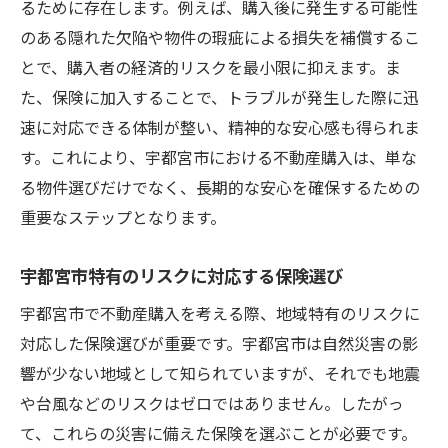
るために存在します。例えば、購入後に発生する可能性
市場動向を踏まえた不動産購入成功の秘訣とは
のある隠れた欠陥や物件の瑕疵による損失を補償するこ
最新の市場動向を理解するためのポイント
とで、購入者の経済的リスクを最小限に抑えます。ま
宇都宮市の不動産市場におけるトレンド分
た、保険に加入することで、トラブルが発生した際に迅
析
速に対応できる体制が整い、精神的な安心感も得られま
市場動向と保険選びの関連性
す。これにより、宇都宮市における不動産購入は、単な
タイミング良く保険を選ぶためのヒント
る物件選びだけでなく、長期的な安心を確保するための
重要なステップとなります。
市場変動に影響されない保険選びのコツ
将来を見据えた保険の活用法
宇都宮市特有のリスクに対応する保険選び
栃木県宇都宮市で理想の住まいを手に入れるた
宇都宮市で不動産購入を考える際、地域特有のリスクに
めの保険の使い方
対応した保険選びが重要です。宇都宮市は自然災害の影
理想の住まいを実現する保険の選び方
響が少ない地域として知られていますが、それでも地震
宇都宮市の住環境に適した保険活用法
や台風などのリスクはゼロではありません。したがっ
不動産購入における保険の基本知識
て、これらの災害に備えた保険を選ぶことが必要です。