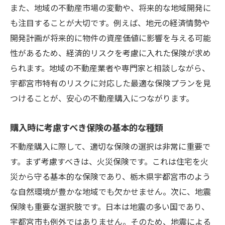
購入後の生活を保護するための保険の役割
また、地域の不動産市場の変動や、将来的な地域開発に
保険を賢く使って資産を守る方法
も注目することが大切です。例えば、地元の経済情勢や
地域の特性を考慮した保険の選定基準
開発計画が将来的に物件の資産価値に影響を与える可能
性があるため、経済的リスクを考慮に入れた保険が求め
不動産購入時に押さえるべき宇都宮市の保険選
られます。地域の不動産業者や専門家と相談しながら、
びのポイント
宇都宮市特有のリスクに対応した最適な保険プランを見
保険選びで見逃せない宇都宮市の特性
つけることが、安心の不動産購入につながります。
適切な保険を選ぶためのチェックリスト
保険加入の際の重要な確認事項
購入時に考慮すべき保険の基本的な種類
宇都宮市での保険比較のポイント
不動産購入に際して、適切な保険の選択は非常に重要で
保険選びの失敗を防ぐためのアドバイス
す。まず考慮すべきは、火災保険です。これは住宅を火
購入後も安心して暮らすための保険選定
災から守る基本的な保険であり、栃木県宇都宮市のよう
宇都宮市での不動産購入はこの保険で安心！地
な自然環境が豊かな地域でも欠かせません。次に、地震
域の特徴を活かす
保険も重要な選択肢です。日本は地震の多い国であり、
地域の特徴に合わせた保険プランの活用
宇都宮市も例外ではありません。そのため、地震による