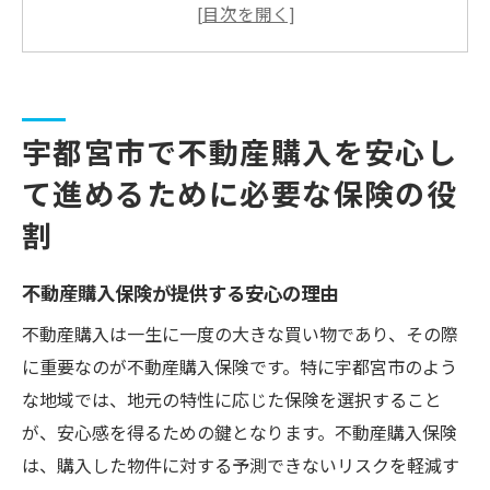
宇都宮市特有のリスクに対応する保険選び
購入時に考慮すべき保険の基本的な種類
地震や自然災害への備えとしての保険
ローンを組む際の保険の重要性
宇都宮市で不動産購入を安心し
保険を通じてトラブルを未然に防ぐ方法
て進めるために必要な保険の役
地域に特化した不動産購入保険が宇都宮市で重
要な理由
割
宇都宮市の地域特性と保険の必要性
不動産購入保険が提供する安心の理由
住宅市場の動向と保険の適用例
地域に根ざした保険プランの選び方
不動産購入は一生に一度の大きな買い物であり、その際
に重要なのが不動産購入保険です。特に宇都宮市のよう
不動産購入で失敗しないための地域特化保
な地域では、地元の特性に応じた保険を選択すること
険活用法
が、安心感を得るための鍵となります。不動産購入保険
地域特性を活かした保険の選択基準
は、購入した物件に対する予測できないリスクを軽減す
宇都宮市における保険相談のメリット