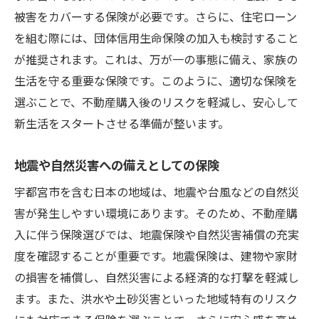
被害をカバーする保険が必要です。さらに、住宅ローン
宇都宮市の特性に合う保険商品の紹介
を組む際には、団体信用生命保険の加入も検討すること
地域のニーズに応じた保険選びのプロセス
が推奨されます。これは、万が一の事態に備え、家族の
安心して住むための保険カバレッジ
生活を守る重要な保険です。このように、適切な保険を
保険選びで考慮すべき地域固有のリスク
選ぶことで、不動産購入後のリスクを軽減し、安心して
宇都宮市での生活をサポートする保険の選
新生活をスタートさせる準備が整います。
び方
地域特性が光る宇都宮市での不動産購入に最適
地震や自然災害への備えとしての保険
な保険
宇都宮市を含む日本の地域は、地震や台風などの自然災
宇都宮市特有の不動産市場に対応する保険
害が発生しやすい環境にあります。そのため、不動産購
地域特性を反映した保険商品の選び方
入に伴う保険選びでは、地震保険や自然災害補償の充実
保険で守る宇都宮市での理想の住まい
度を確認することが重要です。地震保険は、建物や家財
の損害を補償し、自然災害による経済的な打撃を軽減し
地域の魅力を最大限に活かす保険プラン
ます。また、洪水や土砂災害といった地域特有のリスク
不動産購入を成功に導く保険の活用術