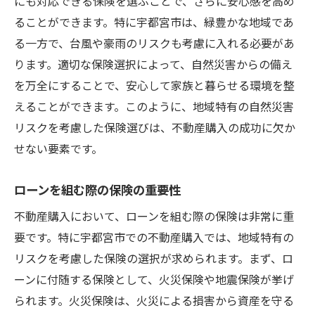
にも対応できる保険を選ぶことで、さらに安心感を高め
宇都宮市で安心して住むための保険の提案
ることができます。特に宇都宮市は、緑豊かな地域であ
予期せぬトラブルを避けるための宇都宮市不動
る一方で、台風や豪雨のリスクも考慮に入れる必要があ
産購入保険の選び方
ります。適切な保険選択によって、自然災害からの備え
トラブルを未然に防ぐ保険選びのポイント
を万全にすることで、安心して家族と暮らせる環境を整
宇都宮市の不動産購入で直面するリスクと
えることができます。このように、地域特有の自然災害
保険
リスクを考慮した保険選びは、不動産購入の成功に欠か
予期せぬ事態に備えるための保険加入法
せない要素です。
保険でカバーするべき宇都宮市の特有リス
ローンを組む際の保険の重要性
ク
保険選びで失敗しないための心得
不動産購入において、ローンを組む際の保険は非常に重
要です。特に宇都宮市での不動産購入では、地域特有の
安心して不動産購入を進めるための保険の
リスクを考慮した保険の選択が求められます。まず、ロ
決め手
ーンに付随する保険として、火災保険や地震保険が挙げ
られます。火災保険は、火災による損害から資産を守る