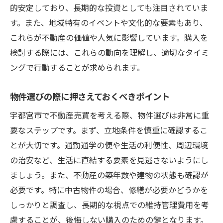
周辺施設と住環境のチェック
的安定しており、長期的な投資としても注目されていま
地元住民から得られる情報の活用法
す。また、地域特有のイベントや文化的な要素もあり、
将来の資産価値を見据えた判断基準
これらが不動産の価値や人気に影響しています。購入を
検討する際には、これらの動向を理解し、適切なタイミ
不動産売買を成功に導く宇都宮市特有の市場動
ングで行動することが求められます。
向の捉え方
地域の発展計画と市場への影響
物件選びの際に押さえておくべきポイント
人口動態が不動産市場に与える影響
宇都宮市で不動産売買を考える際、物件選びは非常に重
経済状況と不動産価格の関係性
要なステップです。まず、立地条件を慎重に確認するこ
競合物件との比較ポイント
とが大切です。通勤通学の便や生活の利便性、周辺環境
季節ごとの市場の動きと戦略
の治安など、生活に直結する要素を見逃さないようにし
地元不動産のプロから得られるインサイト
ましょう。また、不動産の築年数や建物の状態も確認が
安心して不動産売買を進めるための宇都宮市で
必要です。特に中古物件の場合、修繕が必要かどうかを
の成功の秘訣
しっかりと調査し、長期的な視点での維持管理費用を考
トラブルを避けるための契約時の注意点
慮することが、後悔しない購入のための鍵となります。