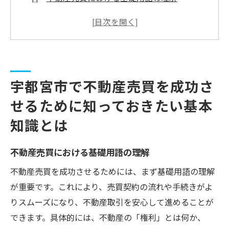
宇都宮市特有の不動産市場の動向
物件選びの際に押さえておくべきポイント
購入前に知っておきたい法律と手続き
不動産売買にかかる費用の内訳
宇都宮市で不動産売買を成功さ
地域特性が影響する価格の考え方
せるために知っておきたい基本
プロが教える宇都宮市の不動産売買市場の特性
を理解しよう
知識とは
宇都宮市の不動産需要と供給の現状
不動産売買における基礎用語の理解
都市計画と市場トレンドの関係
地価の変動とその要因を分析
不動産売買を成功させるためには、まず基礎用語の理解
が重要です。これにより、売買契約の流れや手続きがよ
地域特性を活かした投資戦略
りスムーズになり、不動産取引を安心して進めることが
中古物件と新築物件の選び方の違い
できます。具体的には、不動産の「権利」とは何か、
利便性を重視したエリア選定のコツ