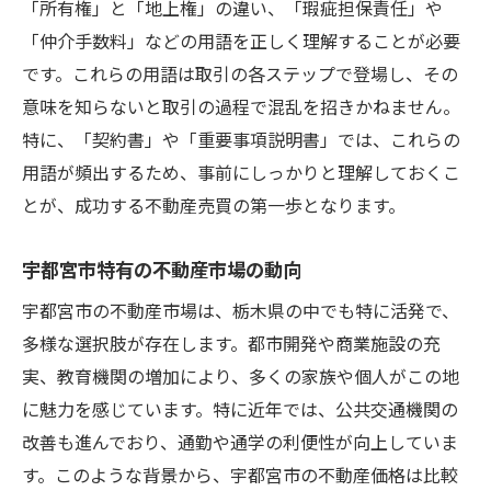
「所有権」と「地上権」の違い、「瑕疵担保責任」や
魅力的な物件を見つけるための不動産売買の事
「仲介手数料」などの用語を正しく理解することが必要
前準備の重要性
です。これらの用語は取引の各ステップで登場し、その
購入目的の明確化と優先順位設定
意味を知らないと取引の過程で混乱を招きかねません。
市場調査を行う際の必要な情報とは
特に、「契約書」や「重要事項説明書」では、これらの
物件見学時のチェックポイント
用語が頻出するため、事前にしっかりと理解しておくこ
資金計画とローン選びの基本
とが、成功する不動産売買の第一歩となります。
信頼できる不動産業者の見つけ方
宇都宮市特有の不動産市場の動向
契約前に確認すべき書類と条件
宇都宮市の不動産市場は、栃木県の中でも特に活発で、
宇都宮市での理想の住まい探しはここから始ま
多様な選択肢が存在します。都市開発や商業施設の充
る不動産売買の第一歩
実、教育機関の増加により、多くの家族や個人がこの地
自分に合ったエリア選びのポイント
に魅力を感じています。特に近年では、公共交通機関の
ライフスタイルに合った物件条件の考え方
改善も進んでおり、通勤や通学の利便性が向上していま
長期的な視点で物件を評価する方法
す。このような背景から、宇都宮市の不動産価格は比較