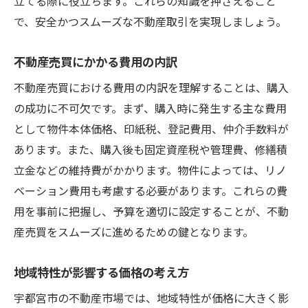
立てる際に役立ちます。これらの知識を押さえること
プロが伝授する宇都宮市での不動産売買を円滑
で、安全かつスムーズな不動産取引を実現しましょう。
に進めるポイント
タイミングを見極めた最適な取引時期
不動産売買にかかる費用の内訳
交渉力を高めるための準備方法
不動産売買における費用の内訳を理解することは、購入
書類作成時のポイントと注意点
の成功に不可欠です。まず、購入時に発生する主な費用
不動産業者とのコミュニケーションの取り
として物件本体価格、印紙税、登記費用、仲介手数料が
方
あります。また、購入後も固定資産税や管理費、修繕積
購入後の手続きと管理手法
立金などの維持費がかかります。物件によっては、リノ
ベーション費用も考慮する必要があります。これらの費
購入までに知っておくべきトレンド情報
用を事前に把握し、予算を適切に設定することが、不動
産売買をスムーズに進めるための鍵となります。
地域特性が影響する価格の考え方
宇都宮市の不動産市場では、地域特性が価格に大きく影