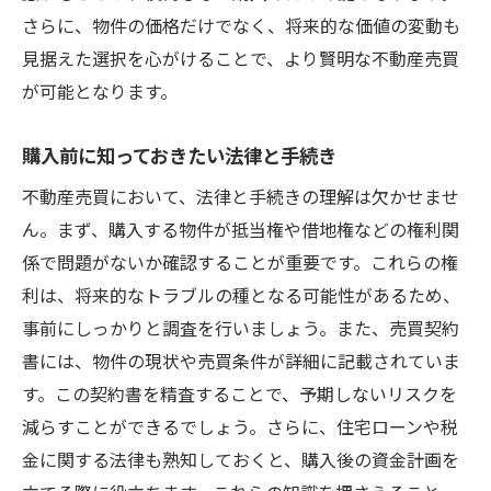
さらに、物件の価格だけでなく、将来的な価値の変動も
アフターサービスの充実度確認
見据えた選択を心がけることで、より賢明な不動産売買
購入後のメンテナンス計画の立て方
が可能となります。
不動産仲介業者との信頼関係構築
購入後の法的問題を未然に防ぐ方法
購入前に知っておきたい法律と手続き
購入者の口コミから学ぶ成功事例
不動産売買において、法律と手続きの理解は欠かせませ
初めての不動産売買でも失敗しない宇都宮市で
ん。まず、購入する物件が抵当権や借地権などの権利関
の取引ガイド
係で問題がないか確認することが重要です。これらの権
初心者が陥りやすい失敗例とその対策
利は、将来的なトラブルの種となる可能性があるため、
不動産売買の流れと各ステップの詳細
事前にしっかりと調査を行いましょう。また、売買契約
信頼できる情報源の見極め方
書には、物件の現状や売買条件が詳細に記載されていま
す。この契約書を精査することで、予期しないリスクを
物件選定から契約までのスケジュール管理
減らすことができるでしょう。さらに、住宅ローンや税
費用面での注意すべき落とし穴
金に関する法律も熟知しておくと、購入後の資金計画を
安心して取引を進めるためのサポート体制