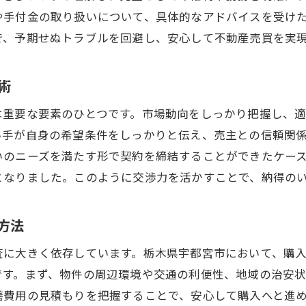
や手付金の取り扱いについて、具体的なアドバイスを受け
法律知識を武器に！宇都宮市での不動産売買を成功させる
で、予期せぬトラブルを回避し、安心して不動産売買を実
不動産契約に必要な基本的な法律知識
契約書でチェックすべき重要項目
術
権利関係を理解しリスクを避ける
は重要な要素のひとつです。市場動向をしっかり把握し、
法律変更が取引に与える影響
い手が自身の希望条件をしっかりと伝え、売主との信頼関
法律相談のプロを活用する方法
いのニーズを満たす形で契約を締結することができたケー
安心できる法律手続きを進めるためのポイント
となりました。このように交渉力を活かすことで、納得の
宇都宮市で理想の物件を見つけるための不動産売買テクニ
物件選びの基本的な基準と優先順位
方法
理想の物件を見つけるための視察ポイント
査に大きく依存しています。栃木県宇都宮市において、購
オンラインツールの活用法
です。まず、物件の周辺環境や交通の利便性、地域の治安
不動産エージェントとの効果的なコミュニケーション
繕費用の見積もりを把握することで、安心して購入へと進