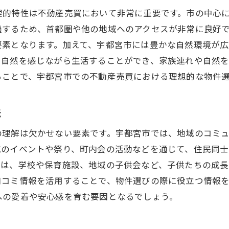
交渉力を高めるための準備と戦略
理的特性は不動産売買において非常に重要です。市の中心
将来のライフスタイルを考慮した選択
過するため、首都圏や他の地域へのアクセスが非常に良好
夢の物件を購入するまでのステップ
要素となります。加えて、宇都宮市には豊かな自然環境が広
も自然を感じながら生活することができ、家族連れや自然
ることで、宇都宮市での不動産売買における理想的な物件
法
の理解は欠かせない要素です。宇都宮市では、地域のコミ
域のイベントや祭り、町内会の活動などを通じて、住民同
ては、学校や保育施設、地域の子供会など、子供たちの成
口コミ情報を活用することで、物件選びの際に役立つ情報
への愛着や安心感を育む要因となるでしょう。