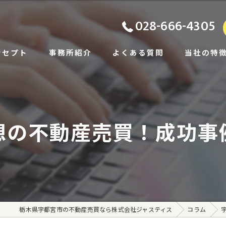
028-666-4305
ンセプト
事務所紹介
よくある質問
当社の特
ビス
土地
あいさつ
戸建て
想の不動産売買！成功事
相続
住み替え
賃貸
栃木県宇都宮市の不動産売買なら株式会社ジャスティス
コラム