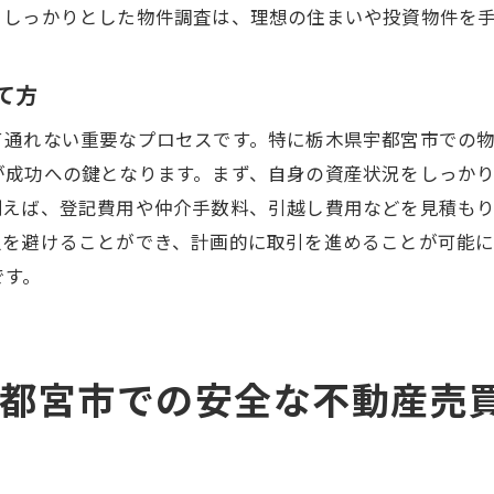
売買契約の成功事例から学ぶ
。しっかりとした物件調査は、理想の住まいや投資物件を
住みたい街の特性をよく知る
安心取引の秘訣！宇都宮市での不動産売買成功事例
て方
契約破棄を防ぐための事前準備
て通れない重要なプロセスです。特に栃木県宇都宮市での
購入後トラブルを防ぐためのリスク管理
が成功への鍵となります。まず、自身の資産状況をしっか
成功事例に見る購入者保護の重要性
例えば、登記費用や仲介手数料、引越し費用などを見積も
エージェント活用による安心取引の実現
足を避けることができ、計画的に取引を進めることが可能
売主との信頼関係の構築方法
です。
購入者目線の取引プロセスを考える
宇都宮市で夢の不動産を手に入れるための売買戦略
都宮市での安全な不動産売
資産価値を高める物件選びのコツ
予算に合わせた現実的な物件探し
時期を見極めた効果的な購入タイミング