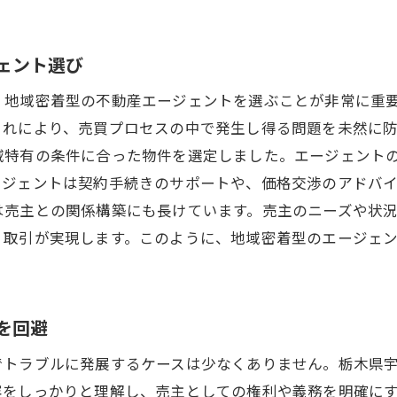
不動産売買の基本ステップを理解する
専門家に相談する重要性と選び方
ェント選び
契約前に確認すべき重要項目
、地域密着型の不動産エージェントを選ぶことが非常に重
初めての不動産購入で失敗しないための注意点
これにより、売買プロセスの中で発生し得る問題を未然に
ローン計画の立て方と資金調達のポイント
域特有の条件に合った物件を選定しました。エージェント
安心できる売買契約の流れ
ージェントは契約手続きのサポートや、価格交渉のアドバ
宇都宮市不動産市場の動向と成功する取引戦略
は売主との関係構築にも長けています。売主のニーズや状
最近の市場傾向を把握する
く取引が実現します。このように、地域密着型のエージェ
需要と供給のバランスを見極める
価格変動の要因とその影響
を回避
市場動向を活かした投資戦略
地域別の市場特性を理解する
でトラブルに発展するケースは少なくありません。栃木県
容をしっかりと理解し、売主としての権利や義務を明確に
成功事例に学ぶ市場分析法