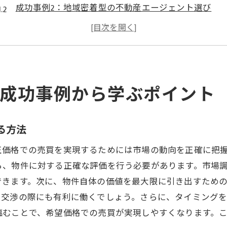
成功事例2：地域密着型の不動産エージェント選び
成功事例3：法律知識の活用でトラブルを回避
成功事例4：交渉力を活かした価格交渉術
成功事例5：購入前の徹底した物件調査方法
成功事例6：資金計画の重要性とその立て方
成功事例から学ぶポイント
地域特性を活かした宇都宮市での安全な不動産売買
宇都宮市の地理的特性を理解する
る方法
地域コミュニティの重要性とその活用法
交通アクセスを考慮した物件選び
正価格での売買を実現するためには市場の動向を正確に把
ら、物件に対する正確な評価を行う必要があります。市場
自然災害リスクを考えた立地選定
できます。次に、物件自体の価値を最大限に引き出すため
地域の経済動向を反映した市場分析
、交渉の際にも有利に働くでしょう。さらに、タイミング
文化や歴史を踏まえた土地選びのポイント
臨むことで、希望価格での売買が実現しやすくなります。
初心者必見！宇都宮市で安心して不動産を売買する方法