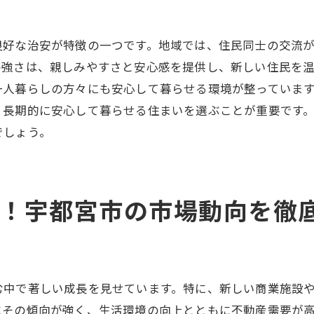
テレワーク時代の住環境選び
環境意識の高まりとエコ住宅の普及
良好な治安が特徴の一つです。地域では、住民同士の交流
多様性が魅力！宇都宮市での不動産購入に最適なエリア選
の強さは、親しみやすさと安心感を提供し、新しい住民を
ファミリー向けの住みやすいエリア
一人暮らしの方々にも安心して暮らせる環境が整っていま
シニア世代に人気の地域特性
、長期的に安心して暮らせる住まいを選ぶことが重要です
若者におすすめのトレンドエリア
でしょう。
ビジネスパーソン向けの利便性の高い地域
自然豊かなエリアでのスローライフ
ペットと暮らすための理想の場所
！宇都宮市の市場動向を徹
宇都宮市で理想の住まいを見つける不動産購入の秘訣
プロが教える物件選びの極意
ライフスタイルに合わせた住まい選び
む中で著しい成長を見せています。特に、新しい商業施設
将来を見据えた資産価値の考え方
にその傾向が強く、生活環境の向上とともに不動産需要が