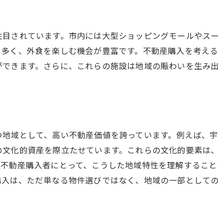
安心して不動産購入を進めるための宇都宮市でのポイント
信頼できる不動産会社の選び方
注目されています。市内には大型ショッピングモールやス
購入前に知っておきたい法的手続き
も多く、外食を楽しむ機会が豊富です。不動産購入を考え
セキュリティ対策と地域の治安情報
ができます。さらに、これらの施設は地域の賑わいを生み
住む前に考えるべき将来的な展望
地域住民からのリアルな声を聞く
宇都宮市での住まい選びの最重要項目
経験者も驚く宇都宮市の不動産購入における最新情報
つ地域として、高い不動産価値を誇っています。例えば、
の文化的資産を際立たせています。これらの文化的要素は
最新の不動産テクノロジーの活用法
。不動産購入者にとって、こうした地域特性を理解するこ
宇都宮市の不動産政策とその影響
購入は、ただ単なる物件選びではなく、地域の一部として
今注目の新規開発プロジェクト
不動産トレンドが示す未来予測