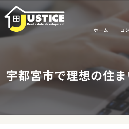
ホーム
コ
サー
代表
宇都宮市で理想の住ま