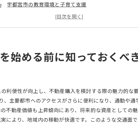
宇都宮市の教育環境と子育て支援
自然環境と住みやすさのバランス
商業施設と生活利便性の魅力
歴史と文化が息づく地域特性
地域コミュニティと治安の実情
を始める前に知っておくべ
不動産購入初心者必見！宇都宮市の市場動向を徹底解説
宇都宮市の不動産価格の推移と予測
需要の高まるエリアとその背景
市場動向から見る投資価値の可能性
スの利便性が向上し、不動産購入を検討する際の魅力的な
より、主要都市へのアクセスがさらに便利になり、通勤や
住宅購入時に考慮すべき市場要因
内の不動産価値も上昇傾向にあり、将来的な資産としての魅
初心者向け！市場調査の基本ステップ
充実により、地域内の移動が快適です。このような交通面
宇都宮市での不動産購入のタイミング
成功する不動産購入には欠かせない宇都宮市の魅力的な選