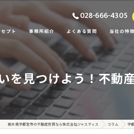
028-666-4305
ンセプト
事務所紹介
よくある質問
当社の特
ビス
土地
あいさつ
戸建て
いを見つけよう！不動
相続
住み替え
賃貸
栃木県宇都宮市の不動産売買なら株式会社ジャスティス
コラム
宇