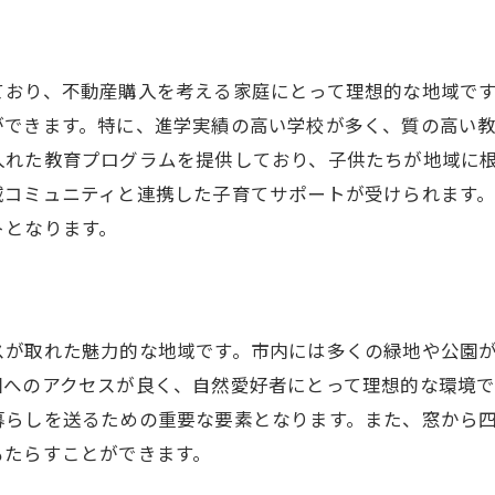
宇都宮市の新築物件の特色とメリット
中古物件の魅力と選び方のポイント
ており、不動産購入を考える家庭にとって理想的な地域で
賃貸併用住宅が選ばれる理由
ができます。特に、進学実績の高い学校が多く、質の高い
人気の住宅地とその特徴
入れた教育プログラムを提供しており、子供たちが地域に
生活スタイルに合った物件選びのコツ
域コミュニティと連携した子育てサポートが受けられます
宇都宮市のマンション市場の現状
トとなります。
理想の住まいを手に入れるために重要な不動産購入のステ
購入前の資金計画と予算設定
物件見学時に確認すべきポイント
スが取れた魅力的な地域です。市内には多くの緑地や公園
ローン選びの基本と注意点
園へのアクセスが良く、自然愛好者にとって理想的な環境
購入契約時の流れと必要書類
暮らしを送るための重要な要素となります。また、窓から
住宅購入後の引越しと生活準備
もたらすことができます。
不動産購入におけるリスク管理