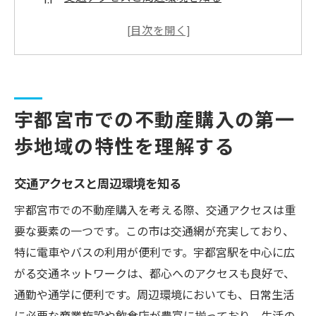
地域の歴史と文化を学ぶ
学校や公共施設の利便性をチェック
地域の住民構成とコミュニティを理解する
土地の特性と気候に適した住宅を考える
宇都宮市での不動産購入の第一
未来の都市開発計画に注目する
歩地域の特性を理解する
理想の住まいを見つけるための市場動向と物件
選びのポイント
交通アクセスと周辺環境を知る
最新の不動産市場レポートを活用する
宇都宮市での不動産購入を考える際、交通アクセスは重
物件価格の変動とその影響を分析する
要な要素の一つです。この市は交通網が充実しており、
中古物件と新築物件のメリットとデメリッ
特に電車やバスの利用が便利です。宇都宮駅を中心に広
ト
がる交通ネットワークは、都心へのアクセスも良好で、
人気エリアとその理由を探る
通勤や通学に便利です。周辺環境においても、日常生活
購入希望時期に合わせた戦略を立てる