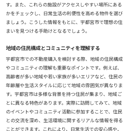
す。また、これらの施設がアクセスしやすい場所にある
契約前に確認すべき書類とは
かをチェックし、日常生活の利便性を高める物件を選び
隣地との境界を確認する方法
ましょう。こうした情報をもとに、宇都宮市で理想の住
住宅の耐震性と安全性の評価
まいを見つける手助けとなるでしょう。
近隣とのトラブルを避けるために
将来の売却を見据えた購入判断
地域の住民構成とコミュニティを理解する
ランニングコストを見逃さない
宇都宮市での不動産購入を検討する際、地域の住民構成
宇都宮市での不動産購入初心者向けガイド
やコミュニティの理解も重要なポイントです。例えば、
初めてでも安心！購入の流れを徹底解説
高齢者が多い地域や若い家族が多いエリアなど、住民の
年齢層や生活スタイルに応じて地域の雰囲気が異なりま
初心者が知っておくべき市場の基本
す。宇都宮市は多様な背景を持つ住民が集まり、地域ご
専門用語を理解してトラブルを防ぐ
とに異なる特色があります。実際に訪問してみて、地域
プロに相談すべきタイミングとは
のイベントやコミュニティ活動に参加することで、住民
費用計画をスムーズに進めるために
との交流を深め、生活環境に関するリアルな情報を得る
地域特性を反映した住まい選びの初歩
ことができます。これにより、日常生活での安心感や、