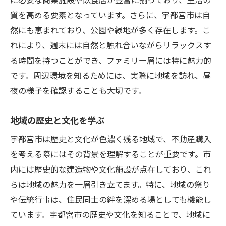
に必要な商業施設や飲食店が豊富に揃っており、生活の
専門家のアドバイスを取り入れる
質を高める要素となっています。さらに、宇都宮市は自
初めての不動産購入安心して進めるためのプロ
然にも恵まれており、公園や緑地が多く存在します。こ
セス解説
れにより、週末には自然と触れ合いながらリラックスす
購入までのステップを把握する
る時間を持つことができ、ファミリー層には特に魅力的
ローンの基本と準備すべきこと
です。周辺環境を知るためには、実際に地域を訪れ、昼
夜の様子を確認することも大切です。
契約時に注意すべきポイント
初めてでも安心の物件見学のコツ
地域の歴史と文化を学ぶ
専門家と連携する重要性
宇都宮市は歴史と文化が色濃く残る地域で、不動産購入
購入後の手続きと初期費用を理解する
を考える際にはその背景を理解することが重要です。市
宇都宮市の魅力を活かした不動産購入の成功事
内には歴史的な建造物や文化施設が点在しており、これ
例紹介
らは地域の魅力を一層引き立てます。特に、地域の祭り
地域特性を活かした住宅設計の実例
や伝統行事は、住民同士の絆を深める場としても機能し
コミュニティを重視した購入例
ています。宇都宮市の歴史や文化を知ることで、地域に