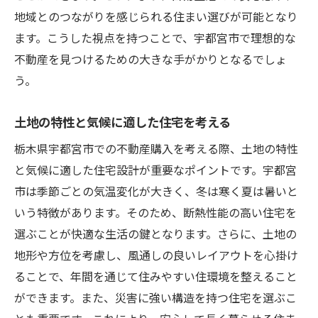
地域に根ざした不動産購入の戦略的なアプロー
地域とのつながりを感じられる住まい選びが可能となり
チ
ます。こうした視点を持つことで、宇都宮市で理想的な
地域密着型不動産会社の選び方
不動産を見つけるための大きな手がかりとなるでしょ
う。
長期的視野で考える資産価値
地域イベントを活用した情報収集
土地の特性と気候に適した住宅を考える
地域特有の法令と規制を理解する
栃木県宇都宮市での不動産購入を考える際、土地の特性
コミュニティのニーズに応える住まい作り
と気候に適した住宅設計が重要なポイントです。宇都宮
地元の声を反映した物件選び
市は季節ごとの気温変化が大きく、冬は寒く夏は暑いと
いう特徴があります。そのため、断熱性能の高い住宅を
選ぶことが快適な生活の鍵となります。さらに、土地の
地形や方位を考慮し、風通しの良いレイアウトを心掛け
ることで、年間を通じて住みやすい住環境を整えること
ができます。また、災害に強い構造を持つ住宅を選ぶこ