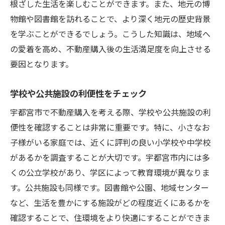
生活利便性を重視した選び方
根ざした生活を楽しむことができます。また、地元の博
環境に優しい住宅購入の事例
物館や図書館を訪れることで、より深く地元の歴史背景
を学ぶことができるでしょう。こうした知識は、地域へ
将来性を見据えた投資型購入
の愛着を高め、不動産購入後の生活満足度を向上させる
自然と共生する生活空間の実現
要因となります。
地域特性を活かした理想のマイホーム選びのコ
ツ
学校や公共施設の利便性をチェック
自然環境を最大限に活かす設計
宇都宮市で不動産購入を考える際、学校や公共施設の利
地域資源を活用した持続可能な生活
便性を確認することは非常に重要です。特に、小さなお
地域コミュニティとの調和を考える
子様がいる家庭では、近くに評判の良い小学校や中学校
気候に合った建材とデザインの選択
があるかを調査することが大切です。宇都宮市内には多
地域文化を取り入れた住まい作り
くの公立学校があり、学区によって教育環境が異なりま
安心・安全な防災対策を組み込む
す。公共施設も同様です。図書館や公園、地域センター
など、生活を豊かにする施設がどの程度近くにあるかを
不動産購入で失敗しないための重要チェックポ
確認することで、住環境をより快適にすることができま
イント