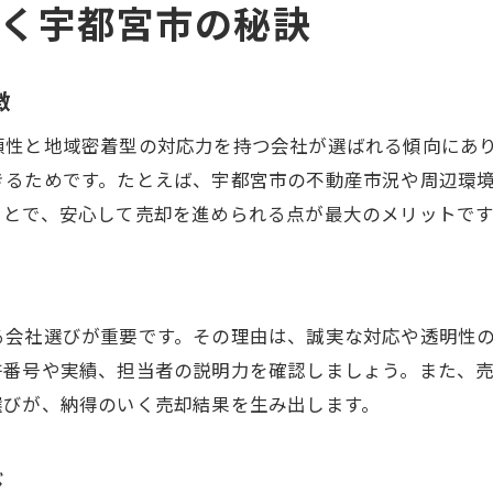
く宇都宮市の秘訣
交渉術で有利に進める売却のポイント
税制や諸費用も考慮した損しない売却術
徴
売却期間や手順を押さえるポイント
頼性と地域密着型の対応力を持つ会社が選ばれる傾向にあ
不動産売却にかかる期間の目安と実態
きるためです。たとえば、宇都宮市の不動産市況や周辺環
スムーズに進めるための手順解説
ことで、安心して売却を進められる点が最大のメリットです
宇都宮市の売却活動期間を短縮する方法
売却完了までのスケジュール管理のコツ
手続きの各段階で気を付けるべき点
る会社選びが重要です。その理由は、誠実な対応や透明性
急ぎの売却にも対応する方法を知る
許番号や実績、担当者の説明力を確認しましょう。また、
納得の結果を得る宇都宮市の売却戦略
選びが、納得のいく売却結果を生み出します。
不動産売却で満足できる結果を得る秘訣
宇都宮市の市場動向を踏まえた売却戦略
び