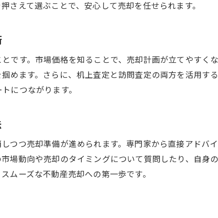
を押さえて選ぶことで、安心して売却を任せられます。
売却後の資金計画と次の行動を考える
安心して進める不動産売却の進行方法
術
不動産売却を安全に進めるための準備
ことです。市場価格を知ることで、売却計画が立てやすく
トラブルを防ぐ契約時の注意ポイント
を掴めます。さらに、机上査定と訪問査定の両方を活用す
宇都宮市で安心できる会社選びの基準
ートにつながります。
売却活動中の情報共有とサポート活用法
不安を解消するための無料相談の利用法
法
売却後のサポート体制もチェックしよう
消しつつ売却準備が進められます。専門家から直接アドバ
損をしないための宇都宮市の売却術
の市場動向や売却のタイミングについて質問したり、自身
不動産売却で損しない価格設定のコツ
、スムーズな不動産売却への第一歩です。
宇都宮の市場相場を活かした戦略的売却
査定結果を複数比較する賢い方法
売却前にできる建物メンテナンスの工夫