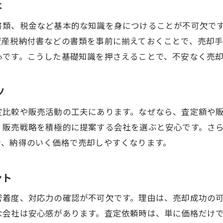
は
売却開始に最適なタイミングとは何か
書類、税金など基本的な知識を身につけることが不可欠で
不動産売却に適した時期と市場傾向
資産税納付書などの書類を事前に揃えておくことで、売却手
宇都宮市の需要期を見極めるコツ
心です。こうした基礎知識を押さえることで、不安なく売
不動産売却で失敗しないタイミング判断
春秋の売却開始とそのメリット
ツ
市場動向を踏まえた売却計画の立て方
定比較や販売活動の工夫にあります。なぜなら、査定額や
不動産売却のベストタイミングを知る方法
、販売戦略を積極的に提案する会社を選ぶと安心です。さ
宇都宮市で知っておきたい売却の流れ
で、納得のいく価格で売却しやすくなります。
不動産売却の全体の流れを把握する
売却活動開始から成約までのステップ
ント
宇都宮市の不動産査定から契約までの流れ
密着度、対応力の確認が不可欠です。理由は、売却成功の
手続きの進行と必要書類の準備方法
な会社は安心感があります。査定依頼時は、単に価格だけ
不動産会社とのやり取りと注意点