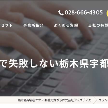
028-666-4305
ンセプト
事務所紹介
よくある質問
当社の特
ビス
土地
あいさつ
戸建て
で失敗しない栃木県宇
相続
住み替え
賃貸
栃木県宇都宮市の不動産売買なら株式会社ジャスティス
コラム