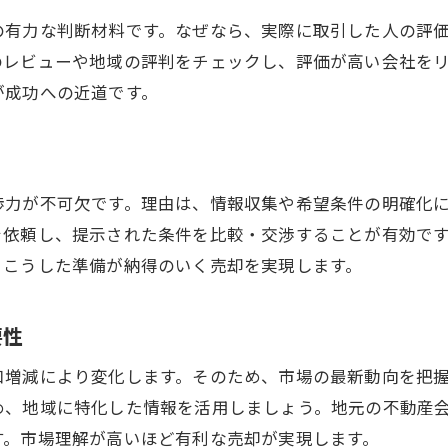
納得の価格で売るための交渉術とは
の有力な判断材料です。なぜなら、実際に取引した人の評
売却後も安心できる資金計画のポイント
のレビューや地域の評判をチェックし、評価が高い会社を
体験談に学ぶ不動産売却成功のコツ
が成功への近道です。
将来を見据えた資産形成の考え方
渉力が不可欠です。理由は、情報収集や希望条件の明確化
を依頼し、提示された条件を比較・交渉することが有効で
。こうした準備が納得のいく売却を実現します。
要性
口増減により変化します。そのため、市場の最新動向を把
め、地域に特化した情報を活用しましょう。地元の不動産
す。市場理解が高いほど有利な売却が実現します。