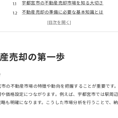
宇都宮市の不動産売却市場を知る大切さ
不動産売却の準備に必要な基本知識とは
宇都宮 不動産売却で損しないためのコツ
不動産会社の選び方と査定依頼のポイント
査定を活用した不動産売却のスタート術
安心して進めるための初期相談の活用法
産売却の第一歩
不動産売却を成功へ導く宇都宮市の秘訣
宇都宮 不動産売却で選ばれる会社の特徴
さ
信頼できる不動産会社の見極め方
口コミやランキングを活かした会社選び
宮市の不動産市場の特徴や動向を把握することが重要です
期や価格設定につながります。例えば、宇都宮市では駅周
不動産売却を有利に進める交渉のコツ
戦略も明確になります。こうした市場分析を行うことで、
宇都宮市特有の市場動向を押さえる重要性
査定額アップを目指す効果的な工夫とは