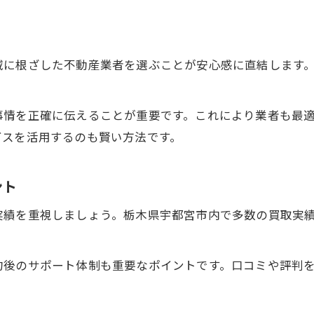
売却と空き家買取のメリット比較まとめ
空き家買取業者と不動産仲介の違いとは
空き家買取専門サービスの特徴を知ろう
域に根ざした不動産業者を選ぶことが安心感に直結します
売却時に役立つ空き家査定の活用法
空き家査定から始める有効な売却術
事情を正確に伝えることが重要です。これにより業者も最
空き家査定で売却の第一歩を踏み出す
ビスを活用するのも賢い方法です。
空き家買取査定の流れと注意点を解説
空き家ドットコムなど査定サービス活用術
ント
空き家買取価格を上げるポイント紹介
実績を重視しましょう。栃木県宇都宮市内で多数の買取実
空き家専門不動産の査定サポートとは
宇都宮市の空き家対策が資産を救う理由
約後のサポート体制も重要なポイントです。口コミや評判
宇都宮市で進む空き家対策の最新動向
空き家対策フル活用ドットコムの活用法