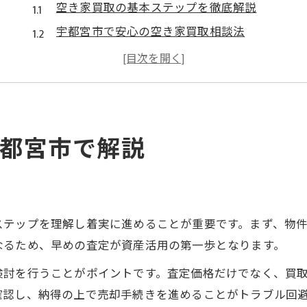
空き家買取の基本ステップを徹底解説
宇都宮市で安心の空き家買取相談法
空き家買取業者おすすめの選び方ポイント
空き家買取専門サービスのメリットとは
全国対応の空き家買取活用術を紹介
資産活用に役立つ空き家買取のヒント
都宮市で解説
空き家買取で資産価値を最大限に引き出す
空き家買取専門業者の活用術と注意点
空き家査定を活かす資産活用の実践法
空き家対策フル活用ドットコムを使いこなす
ステップを理解し着実に進めることが重要です。まず、物
なるため、早めの査定が資産活用の第一歩となります。
空き家買取の成功事例から学ぶ資産活用
売却と空き家買取の違いを整理しよう
検討を行うことがポイントです。査定価格だけでなく、買
確認し、納得の上で売却手続きを進めることがトラブル回
空き家買取と売却の違いをやさしく解説