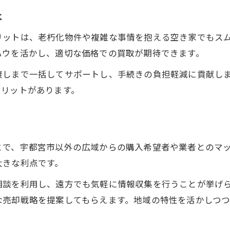
空き家買取と地域資産価値の向上事例
は
空き家買取業者の役割と地域連携の重要性
リットは、老朽化物件や複雑な事情を抱える空き家でもス
空き家買取で街全体の魅力が高まる仕組み
ハウを活かし、適切な価格での買取が期待できます。
不動産投資家の視点で見る空き家買取
渡しまで一括してサポートし、手続きの負担軽減に貢献し
不動産投資家が選ぶ空き家買取活用法
メリットがあります。
空き家買取専門業者を投資にどう活かす
投資用物件としての空き家買取の魅力
空き家買取で資産運用を始めるポイント
とで、宇都宮市以外の広域からの購入希望者や業者とのマ
空き家買取を活かした収益戦略の実例
大きな利点です。
相談を利用し、遠方でも気軽に情報収集を行うことが挙げ
な売却戦略を提案してもらえます。地域の特性を活かしつ