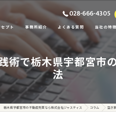
028-666-4305
ンセプト
事務所紹介
よくある質問
当社の特
ビス
土地
践術で栃木県宇都宮市
あいさつ
戸建て
法
相続
住み替え
賃貸
栃木県宇都宮市の不動産売買なら株式会社ジャスティス
コラム
空き