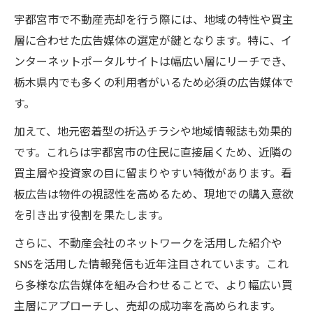
宇都宮市で不動産売却を行う際には、地域の特性や買主
不動産売却の広告効果を高める配置方法
層に合わせた広告媒体の選定が鍵となります。特に、イ
魅力を伝える写真で不動産売却が変わる理由
ンターネットポータルサイトは幅広い層にリーチでき、
不動産売却に強い写真撮影のポイント
栃木県内でも多くの利用者がいるため必須の広告媒体で
広告写真で不動産売却の印象を変える方法
す。
売却成功に導く物件写真の魅せ方とは
加えて、地元密着型の折込チラシや地域情報誌も効果的
不動産売却広告で写真が持つ重要性
です。これらは宇都宮市の住民に直接届くため、近隣の
写真活用で不動産売却成約率を高める
買主層や投資家の目に留まりやすい特徴があります。看
早期売却のために広告で意識すべきこと
板広告は物件の視認性を高めるため、現地での購入意欲
不動産売却を早める広告戦略の立て方
を引き出す役割を果たします。
広告で売却期間を短縮する具体策
さらに、不動産会社のネットワークを活用した紹介や
不動産売却広告でスピードを意識する理由
SNSを活用した情報発信も近年注目されています。これ
効果的な広告運用で早期売却を実現
ら多様な広告媒体を組み合わせることで、より幅広い買
不動産売却の早期成約を目指す広告方法
主層にアプローチし、売却の成功率を高められます。