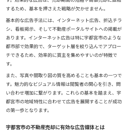
す。効果的な広告は、売却期間の短縮や高値売却に直結
不動産売却を目指すなら知っておきたい広告の
するため、基本を押さえた戦略が欠かせません。
工夫
基本的な広告手法には、インターネット広告、折込チラ
不動産売却で効果を生む広告表現の工夫
シ、看板掲示、そして不動産ポータルサイトへの掲載が
ターゲットに訴求する広告内容の作り方
あります。インターネット広告は特に宇都宮市のような
広告で不動産売却の魅力を引き出す方法
都市部で効果的で、ターゲット層を絞り込んでアプロー
広告媒体ごとの不動産売却活用アイデア
チできるため、効率的に買主を集めやすいのが特徴で
売却活動を円滑にする広告運用のポイント
す。
注目を集める不動産売却の広告ポイント
また、写真や間取り図の質を高めることも基本の一つで
不動産売却で注目される広告の要素とは
す。魅力的なビジュアル情報は閲覧者の関心を引き、問
広告の見せ方で不動産売却成功に差をつけ
い合わせ増加に繋がります。これらの基本を踏まえ、宇
る
都宮市の地域特性に合わせて広告を展開することが成功
不動産売却の広告で意識すべき訴求ポイン
の第一歩となります。
ト
宇都宮市の不動産売却に有効な広告媒体とは
広告文言の工夫で売却成約率アップ