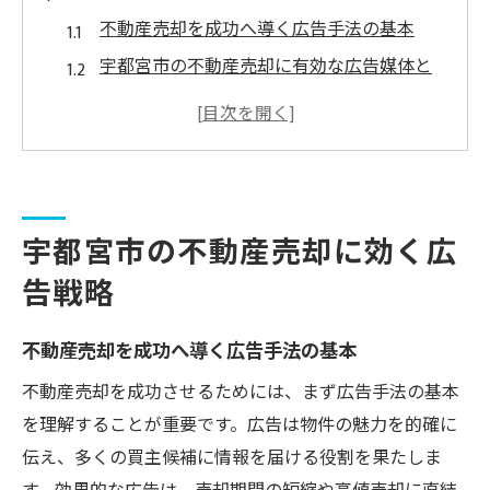
不動産売却を成功へ導く広告手法の基本
宇都宮市の不動産売却に有効な広告媒体と
は
市場動向を踏まえた不動産売却戦略の考え
方
買主層に響く不動産売却広告の工夫
宇都宮市の不動産売却に効く広
不動産売却で差がつく広告の選び方
広告を活用した不動産売却の秘訣を徹底解説
告戦略
広告で不動産売却の注目度を高める方法
不動産売却を成功へ導く広告手法の基本
売却期間を短縮する広告活用のポイント
不動産売却を成功させるためには、まず広告手法の基本
不動産売却に役立つ広告テクニックとは
を理解することが重要です。広告は物件の魅力を的確に
広告を使った不動産売却の流れと実例
伝え、多くの買主候補に情報を届ける役割を果たしま
不動産売却で広告費用を抑えるコツ