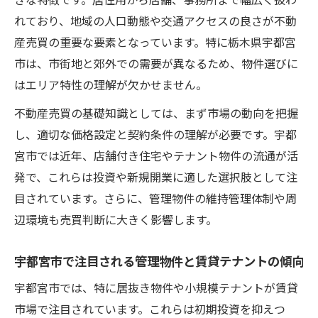
きな特徴です。居住用から店舗、事務所まで幅広く扱わ
い最新事情
れており、地域の人口動態や交通アクセスの良さが不動
宇都宮市の居抜き物件で人気の不動産売買
産売買の重要な要素となっています。特に栃木県宇都宮
ポイント
市は、市街地と郊外での需要が異なるため、物件選びに
店舗付き住宅と賃貸物件の宇都宮市最新動
はエリア特性の理解が欠かせません。
向
不動産売買の基礎知識としては、まず市場の動向を把握
宇都宮市の空き店舗やカフェ物件の探し方
し、適切な価格設定と契約条件の理解が必要です。宇都
と注意点
宮市では近年、店舗付き住宅やテナント物件の流通が活
宇都宮市で不動産売却と賃貸両面を考慮し
発で、これらは投資や新規開業に適した選択肢として注
た物件選び
目されています。さらに、管理物件の維持管理体制や周
宇都宮市の店舗付き住宅中古市場の現状と
辺環境も売買判断に大きく影響します。
展望
宇都宮市で注目される管理物件と賃貸テナントの傾向
不動産売買で注目の宇都宮市物件ニーズを徹底
解説
宇都宮市では、特に居抜き物件や小規模テナントが賃貸
市場で注目されています。これらは初期投資を抑えつ
宇都宮市管理物件の最新ニーズと不動産売