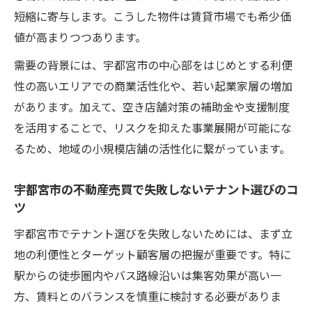
新事情
短縮に寄与します。こうした物件は賃貸市場でも希少価
宇都宮市の空き店舗活用が不動産売却に与
値が高まりつつあります。
える影響
需要の背景には、宇都宮市の中心部をはじめとする利便
宇都宮市でサロン開業に最適な物件選びの
性の高いエリアでの商業活性化や、若い起業家層の増加
コツ
があります。加えて、空き店舗対策の補助金や支援制度
人口動向から読み解く宇都宮市の売却・売買戦
を活用することで、リスクを抑えた事業展開が可能にな
略
るため、地域の小規模店舗の活性化に繋がっています。
宇都宮市の人口減少が不動産売買に与える
宇都宮市の不動産売買で失敗しないテナント選びのコ
影響
ツ
宇都宮市の人口動向と管理物件市場の変化
宇都宮市でテナント選びを失敗しないためには、まず立
宇都宮市の不動産売却戦略に役立つ人口統
地の利便性とターゲット顧客層の把握が重要です。特に
計分析
駅からの徒歩圏内やバス路線沿いは集客効果が高い一
宇都宮市でマンモス中学校周辺の物件需要
方、賃料とのバランスを慎重に検討する必要がありま
を探る