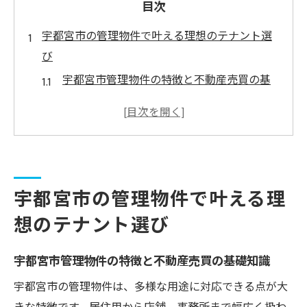
目次
宇都宮市の管理物件で叶える理想のテナント選
び
宇都宮市管理物件の特徴と不動産売買の基
礎知識
宇都宮市で注目される管理物件と賃貸テナ
ントの傾向
不動産売却時に重視したい管理物件の選定
基準
宇都宮市の管理物件で叶える理
小さい店舗や居抜き物件の宇都宮市での需
想のテナント選び
要動向
宇都宮市の不動産売買で失敗しないテナン
宇都宮市管理物件の特徴と不動産売買の基礎知識
ト選びのコツ
宇都宮市の管理物件は、多様な用途に対応できる点が大
居抜きや店舗付き住宅を探すなら知っておきた