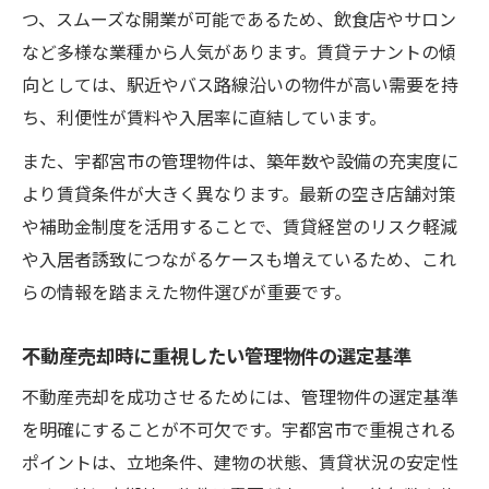
つ、スムーズな開業が可能であるため、飲食店やサロン
買の動向
など多様な業種から人気があります。賃貸テナントの傾
宇都宮市の不動産売却事例から見る人気物
向としては、駅近やバス路線沿いの物件が高い需要を持
件の特徴
ち、利便性が賃料や入居率に直結しています。
宇都宮市で小さい店舗賃貸が選ばれる理由
と背景
また、宇都宮市の管理物件は、築年数や設備の充実度に
より賃貸条件が大きく異なります。最新の空き店舗対策
宇都宮市の不動産売買で重視される立地条
や補助金制度を活用することで、賃貸経営のリスク軽減
件分析
や入居者誘致につながるケースも増えているため、これ
宇都宮市の需要変化に強い不動産売却の戦
らの情報を踏まえた物件選びが重要です。
略
補助金活用で賢く始める宇都宮市の店舗出店計
不動産売却時に重視したい管理物件の選定基準
画
不動産売却を成功させるためには、管理物件の選定基準
宇都宮市空き店舗補助金を活用した不動産
を明確にすることが不可欠です。宇都宮市で重視される
売買戦略
ポイントは、立地条件、建物の状態、賃貸状況の安定性
宇都宮市管理物件で補助金を得るためのチ