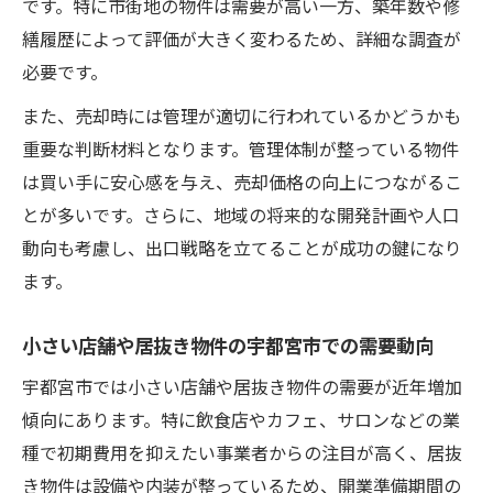
です。特に市街地の物件は需要が高い一方、築年数や修
ェックポイント
繕履歴によって評価が大きく変わるため、詳細な調査が
宇都宮市の不動産売却時に活用できる補助
必要です。
金制度とは
また、売却時には管理が適切に行われているかどうかも
宇都宮市で店舗出店時の賃貸物件選びと補
重要な判断材料となります。管理体制が整っている物件
助金活用法
は買い手に安心感を与え、売却価格の向上につながるこ
宇都宮市不動産売買と補助金で出店コスト
とが多いです。さらに、地域の将来的な開発計画や人口
を抑える
動向も考慮し、出口戦略を立てることが成功の鍵になり
空き店舗やサロンにも強い宇都宮市賃貸物件の
ます。
選び方
宇都宮市空き店舗の賃貸と不動産売買の注
小さい店舗や居抜き物件の宇都宮市での需要動向
目ポイント
宇都宮市では小さい店舗や居抜き物件の需要が近年増加
サロン向け賃貸物件と宇都宮市不動産売却
傾向にあります。特に飲食店やカフェ、サロンなどの業
の関係
種で初期費用を抑えたい事業者からの注目が高く、居抜
宇都宮市のテナント需要と不動産売買の最
き物件は設備や内装が整っているため、開業準備期間の