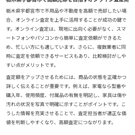
ツ
栃木県宇都宮市で不用品や不動産を高額で売却したい場
オンライン査定のメリットと注意点を解説
合、オンライン査定を上手に活用することが成功の鍵で
リサイクルショップとの連携で売却効率ア
す。オンライン査定は、現地に出向く必要がなく、スマ
ップ
ートフォンやパソコンから簡単に査定依頼ができるた
宇都宮市で出張買取が選ばれる理由を解説
め、忙しい方にも適しています。さらに、複数業者に同
時に査定を依頼できるサービスもあり、比較検討がしや
宇都宮市不動産売買と出張買取の相性の良
すい点がメリットです。
さ
宇都宮市不動産売却時に便利な出張買取活
査定額をアップさせるためには、商品の状態を正確かつ
用法
詳しく伝えることが重要です。例えば、家電なら型番や
購入年、使用頻度、付属品の有無を明記し、家具は傷や
大型家電の出張買取が人気な理由を紹介
汚れの状況を写真で明確に示すことがポイントです。こ
栃木県宇都宮市でおすすめの出張買取サー
うした情報を充実させることで、査定担当者が適正な価
ビス
値を判断しやすくなり、高額査定につながります。
リサイクルショップの出張買取が忙しい方
に最適