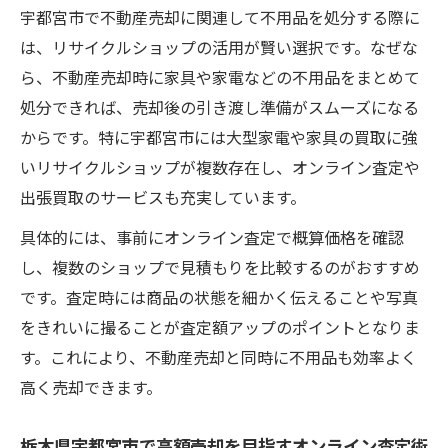
宇都宮市で不動産売却に関連して不用品を処分する際に
分術
は、リサイクルショップの活用が賢い選択です。なぜな
大型家電を宇都宮リサイクルショップで高
ら、不動産売却時に家具や家電などの不用品をまとめて
値売却
処分できれば、売却後の引き渡し準備がスムーズになる
栃木県宇都宮市で需要が高い家電・家具の
からです。特に宇都宮市には大型家電や家具の買取に強
見極め方
いリサイクルショップが複数存在し、オンライン査定や
オンライン査定で家電の価値を最大化する
出張買取のサービスも充実しています。
方法
具体的には、事前にオンライン査定で概算価格を確認
簡単オンライン査定を活用した不動産売買のコ
し、複数のショップで見積もりを比較するのがおすすめ
ツ
です。査定時には商品の状態を細かく伝えることや写真
宇都宮市不動産売買でオンライン査定を賢
をきれいに撮ることが査定額アップのポイントとなりま
く使う
す。これにより、不動産売却と同時に不用品も効率よく
宇都宮市不動産売却の時短テクニックと査
高く売却できます。
定活用
査定比較でわかる宇都宮市不動産売買のコ
栃木県宇都宮市で高額売却を目指すオンライン査定術