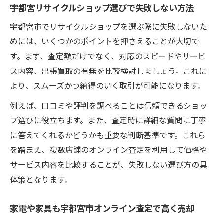
宇都宮リサイクルショップ選びで失敗しない方法
安心して進める不動産売却のポイント
宇都宮市でリサイクルショップを選ぶ際に失敗しないた
宇都宮市不動産売買のトラブル回避術
めには、いくつかのポイントを押さえることが大切で
宇都宮市不動産売却で信頼できる業者の選
す。まず、査定額だけでなく、対応のスピードやサービ
び方
ス内容、出張買取の有無を比較検討しましょう。これに
安心して任せられるオンライン査定の見極
より、スムーズかつ納得のいく取引が可能になります。
め方
例えば、口コミや評判を調べることは信頼できるショッ
リサイクルショップ利用時の注意点を解説
プ選びに役立ちます。また、査定時に詳細な質問に丁寧
宇都宮市で評判の良い査定サービスの特徴
に答えてくれるかどうかも重要な判断基準です。これら
を踏まえ、複数店舗のオンライン査定を利用して価格や
サービス内容を比較することが、失敗しない選び方の具
体策となります。
家電や家具も宇都宮市オンライン査定で高く売却