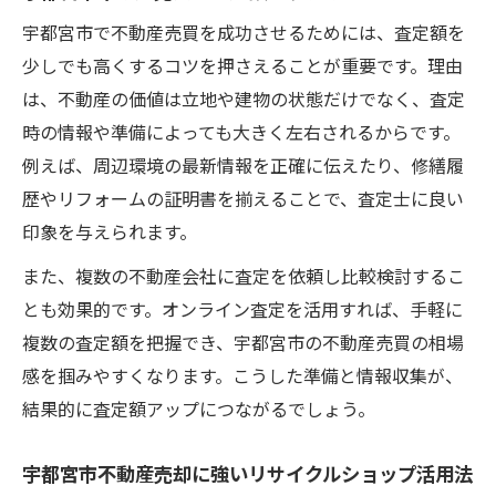
写真の工夫で査定アップを目指す方法
宇都宮市で不動産売買を成功させるためには、査定額を
宇都宮市不動産売買で役立つ写真撮影テク
少しでも高くするコツを押さえることが重要です。理由
ニック
は、不動産の価値は立地や建物の状態だけでなく、査定
宇都宮市不動産売却成功のための写真ポイ
時の情報や準備によっても大きく左右されるからです。
ント
例えば、周辺環境の最新情報を正確に伝えたり、修繕履
歴やリフォームの証明書を揃えることで、査定士に良い
家電や家具を高く見せる撮影方法のコツ
印象を与えられます。
リサイクルショップ査定で重視される写真
とは
また、複数の不動産会社に査定を依頼し比較検討するこ
オンライン査定に最適な明るい写真の撮り
とも効果的です。オンライン査定を活用すれば、手軽に
方
複数の査定額を把握でき、宇都宮市の不動産売買の相場
感を掴みやすくなります。こうした準備と情報収集が、
家電や家具の高額売却チャンスとは
結果的に査定額アップにつながるでしょう。
宇都宮市不動産売買にも役立つ家電売却タ
イミング
宇都宮市不動産売却に強いリサイクルショップ活用法
宇都宮市不動産売却と同時にできる家具処