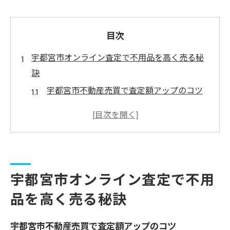
目次
宇都宮市オンライン査定で不用品を高く売る秘
訣
宇都宮市不動産売買で査定額アップのコツ
宇都宮市不動産売却に強いリサイクルショ
ップ活用法
栃木県宇都宮市で高額売却を目指すオンラ
イン査定術
宇都宮リサイクルショップ選びで失敗しな
宇都宮市オンライン査定で不用
い方法
品を高く売る秘訣
家電や家具も宇都宮市オンライン査定で高
く売却
宇都宮市不動産売買で査定額アップのコツ