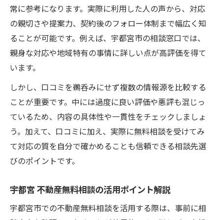
栃木県宅建協会名簿の活用と見極めポイン
常に参考になります。実際に利用した人の声から、対応
ト
の親切さや提案力、契約後のフォロー体制まで幅広く知
ることが可能です。例えば、宇都宮市の相談窓口では、
相談先の対応力と専門性を比較する方法
親身な対応や地域特有の事情に詳しい点が高評価を得て
不動産相談センターのメリットと注意点紹
います。
介
しかし、口コミを鵜呑みにせず複数の情報源を比較する
安心の不動産売却相談先を選ぶチェック法
ことが重要です。中には過度に良い評価や悪評も混じっ
初めての不動産売却に安心な無料窓口活用術
ているため、内容の具体性や一貫性をチェックしましょ
初めてでも安心な不動産売却無料相談の利
う。加えて、口コミに加え、実際に無料相談を受けてみ
用法
て対応の質を自分で確かめることも信頼できる相談先選
不動産無料相談会で得られる具体的なアド
びのポイントです。
バイス
宇都宮 不動産売却の相談先を比較するコツ
宇都宮 不動産無料相談の活用ポイント解説
無料相談で解消できる不動産売却の悩みと
宇都宮市での不動産無料相談を活用する際は、事前に相
は