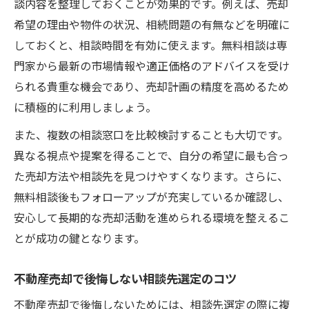
談内容を整理しておくことが効果的です。例えば、売却
初めての売却でも失敗しない相談窓口活用
希望の理由や物件の状況、相続問題の有無などを明確に
術
しておくと、相談時間を有効に使えます。無料相談は専
不動産トラブル時に頼れる相談先の選び方
門家から最新の市場情報や適正価格のアドバイスを受け
不動産売却時トラブルの相談先を選ぶポイ
られる貴重な機会であり、売却計画の精度を高めるため
ント
に積極的に利用しましょう。
消費者センター利用で解決する売却トラブ
また、複数の相談窓口を比較検討することも大切です。
ル
異なる視点や提案を得ることで、自分の希望に最も合っ
不動産売却相談先のサポート体制を確認し
た売却方法や相談先を見つけやすくなります。さらに、
よう
無料相談後もフォローアップが充実しているか確認し、
トラブルを未然に防ぐ相談先比較の視点
安心して長期的な売却活動を進められる環境を整えるこ
とが成功の鍵となります。
不動産売却時の無料相談で得られる安心感
不動産売却で後悔しない相談先選定のコツ
不動産売却で後悔しないためには、相談先選定の際に複