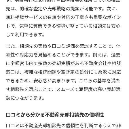
す。地域特有の取引慣行や価格相場を理解している相談
の作成法
先は、的確な査定や売却戦略の提案が可能です。次に、
不動産売却に無料相談を使うメリットと注
無料相談サービスの有無や対応の丁寧さも重要なポイン
意点
トで、気軽に質問できる環境が整っている相談先は安心
売却相談先選びから成約までの流れを知ろ
して利用できます。
う
また、相談先の実績や口コミ評価を確認することで、信
相続や空き家売却に役立つ相談窓口一覧
頼性や対応力を見極めることができます。例えば、過去
相続や空き家の不動産売却に強い相談窓口
に宇都宮市内で多数の売却実績がある不動産会社や相談
宇都宮の不動産相談センター活用術まとめ
窓口は、複雑な相続問題や空き家の処分にも柔軟に対応
不動産売却相談先の特徴と選び方のポイン
できるため、安心感が高まります。これらの基準を満た
ト
す相談先を選ぶことで、スムーズで満足度の高い売却活
相続相談に強い無料窓口への相談の流れ
動につながります。
空き家売却で役立つ相談先と無料サービス
信頼できる不動産売却相談先の見極め方
口コミから分かる不動産売却相談先の信頼性
不動産売却で信頼できる相談先の判断基準
口コミは不動産売却相談先の信頼性を判断するうえで非