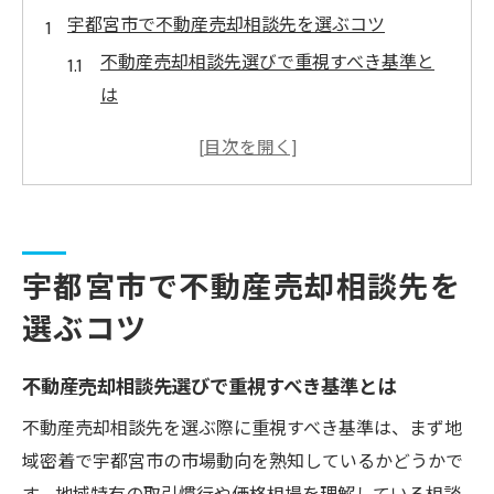
宇都宮市で不動産売却相談先を選ぶコツ
不動産売却相談先選びで重視すべき基準と
は
口コミから分かる不動産売却相談先の信頼
性
宇都宮 不動産無料相談の活用ポイント解説
不動産売却で後悔しない相談先選定のコツ
宇都宮市で不動産売却相談先を
トラブル回避に役立つ相談窓口の見極め方
無料相談を活用した不動産売却の流れ解説
選ぶコツ
不動産売却の無料相談活用手順を徹底解説
不動産売却相談先選びで重視すべき基準とは
無料相談で明確になる売却までの流れと準
備
不動産売却相談先を選ぶ際に重視すべき基準は、まず地
域密着で宇都宮市の市場動向を熟知しているかどうかで
宇都宮 不動産無料相談で進める売却プラン