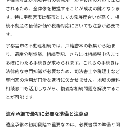
や相続登記が地域特有の実務ルールや役所の対応で左右
用
されるため、全体像を把握することが成功の鍵となりま
司法書士依頼でスムーズな相続手続きを実現
す。特に宇都宮市は都市としての発展度合いが高く、相
不動産相続で司法書士依頼が重要な理由
続不動産の価値評価や税務対応においても注意が必要で
宇都宮市で信頼できる司法書士の探し方
す。
司法書士依頼時の費用と無料相談の活用術
宇都宮市の不動産相続では、戸籍謄本の収集から始ま
遺産承継を円滑にする専門家連携のポイン
り、遺産分割協議、相続登記、さらには相続税申告まで
ト
多岐にわたる手続きが求められます。これらの手続きは
相続手続きの負担軽減へ司法書士の役割
法律的な専門知識が必要なため、司法書士や税理士など
名義変更や戸籍収集の実務ポイント解説
専門家の活用が円滑な進行に欠かせません。地域の無料
相談窓口も活用しながら、複雑な相続問題を解決するこ
不動産相続で必要な名義変更手続きの流れ
とが可能です。
戸籍謄本収集時に注意すべき実務ポイント
名義変更のために必要な書類と取得法
遺産承継で最初に必要な準備と注意点
宇都宮市の不動産相続で戸籍収集が重要な
遺産承継の初期段階で重要なのは、必要書類の準備と関
理由