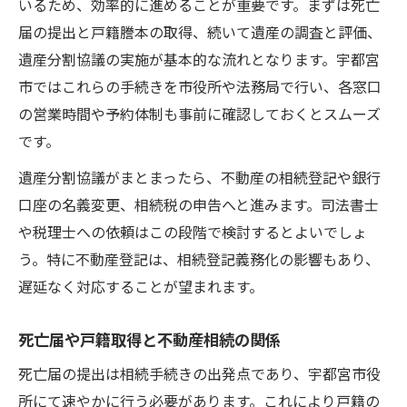
いるため、効率的に進めることが重要です。まずは死亡
不動産相続を円滑に進める合意形成のステ
届の提出と戸籍謄本の取得、続いて遺産の調査と評価、
ップ
遺産分割協議の実施が基本的な流れとなります。宇都宮
家族間トラブル防止に役立つ第三者利用法
市ではこれらの手続きを市役所や法務局で行い、各窓口
遺産分割協議書作成時のポイントと注意点
の営業時間や予約体制も事前に確認しておくとスムーズ
合意形成を支える専門家相談の有効活用法
です。
遺産分割協議がまとまったら、不動産の相続登記や銀行
口座の名義変更、相続税の申告へと進みます。司法書士
や税理士への依頼はこの段階で検討するとよいでしょ
う。特に不動産登記は、相続登記義務化の影響もあり、
遅延なく対応することが望まれます。
死亡届や戸籍取得と不動産相続の関係
死亡届の提出は相続手続きの出発点であり、宇都宮市役
所にて速やかに行う必要があります。これにより戸籍の