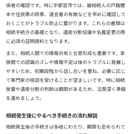
係者の確認です。特に宇都宮市では、被相続人の戸籍謄
遺産承継に欠かせない名義変更の注意点
本や住民票の除票、遺言書の有無などを早めに確認して
相続放棄を検討する際の注意点とは
おくことがトラブル防止に繋がります。これらの書類は
不動産相続で相続放棄を選ぶ際の判断基準
相続手続きの基礎となり、遺産分割協議や名義変更の際
三ヶ月ルールと相続放棄手続きのタイミン
に必須の証明資料となります。
グ
また、相続人間での情報共有と合意形成も重要です。家
相続放棄を検討する家族間での合意形成方
族間での認識のズレや情報不足は後のトラブルに発展し
法
やすいため、初期段階から話し合いを重ね、必要に応じ
遺産承継中に相続放棄する際の必要書類一
て専門家の相談を受けることが望ましいです。特に相続
覧
放棄や遺産分割の判断は期限があるため、注意深く準備
宇都宮市で相続放棄手続きを進める流れ
を進めましょう。
家族間合意形成を円滑に進めるコツ
相続発生後にやるべき手続きの流れ解説
遺産承継で家族間合意を得るための話し合
い方
相続発生後の手続きは多岐にわたり、期限も定められて