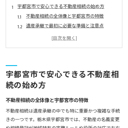
宇都宮市で安心できる不動産相続の始め方
不動産相続の全体像と宇都宮市の特徴
遺産承継で最初に必要な準備と注意点
相続発生後にやるべき手続きの流れ解説
死亡届や戸籍取得と不動産相続の関係
家族間トラブル防止へ向けた初期対応法
遺産承継に役立つ無料相談の活用法
宇都宮市で安心できる不動産相
無料相談で不動産相続の不安を解消する方
続の始め方
法
宇都宮市に多い無料相談の活用ポイント
不動産相続の全体像と宇都宮市の特徴
遺産承継相談時に準備したい書類と情報
不動産相続は遺産承継の中でも特に重要かつ複雑な手続
司法書士や専門家の無料相談の選び方
きの一つです。栃木県宇都宮市では、不動産の名義変更
不動産相続の進行を助ける相談センター活