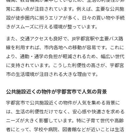
機関、教育機関が集中しているため、生活の利便性が非
徒歩圏内で完結する宇都宮市の生活スタイ
常に高い点が注目されています。例えば、主要な公共施
ル
設が徒歩圏内に揃うエリアが多く、日々の買い物や手続
きがスムーズに行える環境が整っています。
宇都宮市不動産売買で生活利便性を重視す
るコツ
また、交通アクセスも良好で、JR宇都宮駅や主要バス路
宇都宮市の不動産売却に役立つ立地選びの
線を利用すれば、市内各地への移動が容易です。これに
基準
より、通勤・通学の負担が軽減されるため、幅広い世代
賃貸アパートやマンション選びでの注意点
に支持されています。こうした利便性の高さが、宇都宮
市の生活環境が注目される大きな理由です。
不動産売買なら公共施設近くが有利
宇都宮市不動産売買で公共施設近接地が注
公共施設近くの物件が宇都宮市で人気の背景
目の訳
宇都宮市で公共施設近くの物件が人気を集める背景に
宇都宮市の不動産売却で差がつく立地条件
は、生活の利便性だけでなく、安心感や快適さを求める
アパートや一軒家の選択肢で人気なポイン
ニーズが大きく影響しています。特に子育て世代や高齢
ト
者にとって、学校や病院、図書館などが近いことは生活