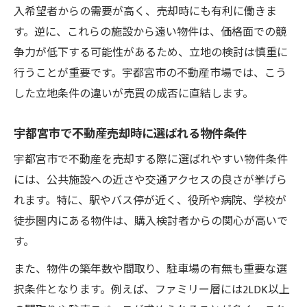
宇都宮市の賃貸物件選びで失敗しないコツ
入希望者からの需要が高く、売却時にも有利に働きま
宇都宮市不動産売買で賃貸アパートを選ぶ
す。逆に、これらの施設から遠い物件は、価格面での競
視点
争力が低下する可能性があるため、立地の検討は慎重に
行うことが重要です。宇都宮市の不動産市場では、こう
宇都宮市不動産売却時の賃貸需要と傾向
した立地条件の違いが売買の成否に直結します。
公共施設周辺での一人暮らしに適した条件
賃貸マンションやデザイナーズ物件の魅力
宇都宮市で不動産売却時に選ばれる物件条件
公共施設近辺の賢い不動産売却術
宇都宮市で不動産を売却する際に選ばれやすい物件条件
宇都宮市不動産売却で高評価される立地の
には、公共施設への近さや交通アクセスの良さが挙げら
秘訣
れます。特に、駅やバス停が近く、役所や病院、学校が
公共施設周辺物件が宇都宮市で選ばれる理
徒歩圏内にある物件は、購入検討者からの関心が高いで
由
す。
宇都宮市の不動産売買で売却成功を目指す
また、物件の築年数や間取り、駐車場の有無も重要な選
方法
択条件となります。例えば、ファミリー層には2LDK以上
賃貸需要の高いアパートを活かす売却戦略