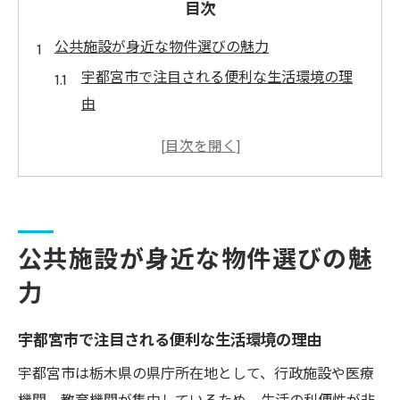
目次
公共施設が身近な物件選びの魅力
宇都宮市で注目される便利な生活環境の理
由
公共施設近くの物件が宇都宮市で人気の背
景
宇都宮市の不動産売買における立地の重要
性
宇都宮市で不動産売却時に選ばれる物件条
公共施設が身近な物件選びの魅
件
力
宇都宮市の公共施設周辺のアパート事情
宇都宮市で便利な生活を叶える方法
宇都宮市で注目される便利な生活環境の理由
宇都宮市の公共施設周辺で叶う暮らしの利
宇都宮市は栃木県の県庁所在地として、行政施設や医療
点