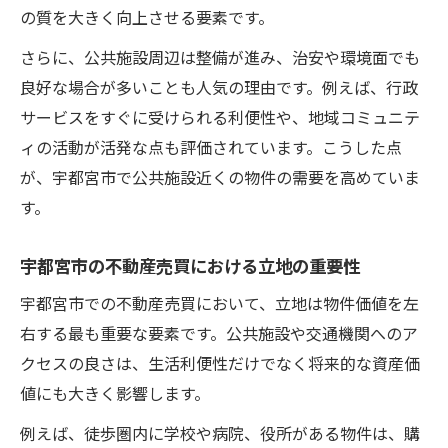
宇都宮市で賃貸物件を選ぶ際の特色と注意
の質を大きく向上させる要素です。
点
さらに、公共施設周辺は整備が進み、治安や環境面でも
公共施設周辺で賢く売却するための戦略
良好な場合が多いことも人気の理由です。例えば、行政
アパートや一軒家選びのポイント紹介
サービスをすぐに受けられる利便性や、地域コミュニテ
宇都宮市のアパート選びで重視すべき利便
ィの活動が活発な点も評価されています。こうした点
性
が、宇都宮市で公共施設近くの物件の需要を高めていま
宇都宮市不動産売買に役立つ間取りと設備
す。
の工夫
一軒家と賃貸アパートの比較で分かる住み
宇都宮市の不動産売買における立地の重要性
やすさ
宇都宮市での不動産売買において、立地は物件価値を左
宇都宮市で不動産売却時に選ばれる物件特
右する最も重要な要素です。公共施設や交通機関へのア
徴
クセスの良さは、生活利便性だけでなく将来的な資産価
ペット可や2LDKなど人気条件の探し方
値にも大きく影響します。
賃貸物件を探す際の注意点まとめ
例えば、徒歩圏内に学校や病院、役所がある物件は、購