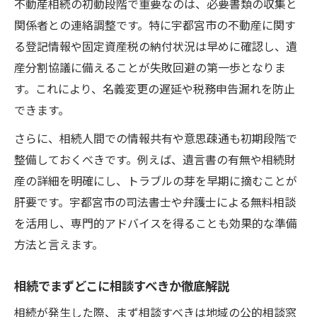
不動産相続の初動段階で重要なのは、必要書類の収集と
無料相談で相続トラブルを未然に防ぐポイ
関係者との連絡調整です。特に宇都宮市の不動産に関す
ント
る登記情報や固定資産税の納付状況は早めに確認し、遺
宇都宮 相続 司法書士無料相談の賢い利用術
産分割協議に備えることが失敗回避の第一歩となりま
す。これにより、名義変更の遅延や税務申告漏れを防止
できます。
さらに、相続人間での情報共有や意思疎通も初期段階で
整備しておくべきです。例えば、遺言書の有無や相続財
産の詳細を明確にし、トラブルの芽を早期に摘むことが
肝要です。宇都宮市の司法書士や弁護士による無料相談
を活用し、専門的アドバイスを得ることも効果的な準備
方法と言えます。
相続でまずどこに相談すべきか徹底解説
相続が発生した際、まず相談すべきは地域の公的相談窓