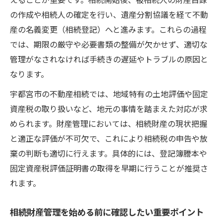
えることが重要です。相続開始後、被相続人の財産目録
相続の三ヶ月ルールと財産管理の注意点
の作成や相続人の確定を行い、遺産分割協議を経て不動
相続の三ヶ月ルールとは何かを正しく知る
産の名義変更（相続登記）へと進みます。これらの過程
不動産相続で熟慮期間に注意すべき理由
では、期限の厳守や必要書類の整備が欠かせず、適切な
相続放棄の期限を守るための具体的な行動
管理がなされなければ手続きの遅延やトラブルの原因と
三ヶ月ルールを活かした財産管理のコツ
なります。
宇都宮 相続 司法書士のサポート活用法
宇都宮市の不動産相続では、地域特有の土地評価や固定
不動産名義変更をスムーズに進める方法
資産税の取り扱いなど、地元の事情を踏まえた対応が求
められます。財産管理においては、相続財産の現状把握
不動産相続で名義変更が必要な理由と手順
と適正な評価が不可欠で、これにより相続税の申告や放
相続財産管理と名義変更の実践的アドバイ
棄の判断も適切に行えます。具体的には、登記簿謄本や
ス
固定資産税評価証明書の取得を早期に行うことが推奨さ
司法書士に依頼する名義変更のメリット
れます。
宇都宮 市 司法書士 会館を利用した相談法
名義変更手続きで失敗しないポイント
相続財産管理を始める前に確認したい重要ポイント