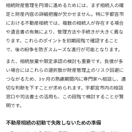
専門家相談で安心の相続財産管理を実現
相続財産管理を円滑に進めるためには、まず相続人の確
不動産相続で専門家に相談するべき理由
定と財産内容の詳細把握が欠かせません。特に宇都宮市
相続財産管理の専門家選びと相談ポイント
における不動産相続では、複数の相続人が存在する場合
宇都宮 司法書士 安いの見極め方と相談活用
や遺言書の有無により、管理方法や手続きが大きく異な
ります。これらのポイントを初期段階で確認すること
司法書士への依頼で得られる安心サポート
で、後の紛争を防ぎスムーズな進行が可能となります。
相続を司法書士に頼む際の費用目安と注意
点
また、相続放棄や限定承認の検討も重要です。負債が多
無料相談を活用した相続のトラブル回避術
い場合にはこれらの選択肢が財産管理上のリスク回避に
つながるため、3ヶ月の熟慮期間内に専門家へ相談し、適
不動産相続の悩みは無料相談で早期解決を
切な判断を下すことが求められます。宇都宮市内の相談
目指す
窓口や司法書士の活用も、この段階で検討することが賢
栃木県司法書士会の無料相談窓口を活用す
明です。
る方法
相続財産調査や手続きの疑問を相談で解消
不動産相続の初動で失敗しないための準備
する