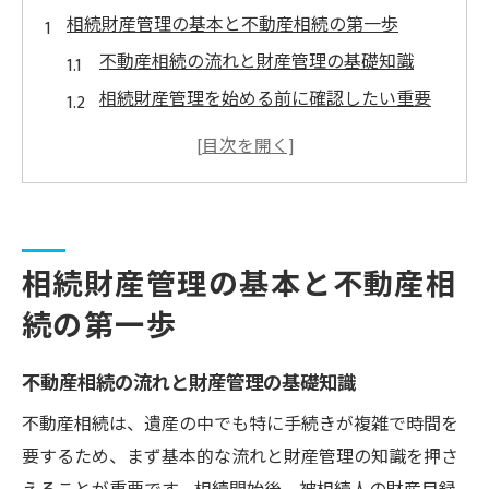
相続財産管理の基本と不動産相続の第一歩
不動産相続の流れと財産管理の基礎知識
相続財産管理を始める前に確認したい重要
ポイント
不動産相続の初動で失敗しないための準備
相続でまずどこに相談すべきか徹底解説
栃木県司法書士会を活用した相談の手順
相続財産管理の基本と不動産相
複雑な不動産相続手続き実践ガイド
続の第一歩
不動産相続で必要な書類と手続きの流れ
相続財産管理を効率化する実践的な進め方
不動産相続の流れと財産管理の基礎知識
司法書士が関わる不動産相続の手続きとは
不動産相続は、遺産の中でも特に手続きが複雑で時間を
相続手続きでよくあるトラブルと回避策
要するため、まず基本的な流れと財産管理の知識を押さ
宇都宮 司法書士 安いを探す際の注意点