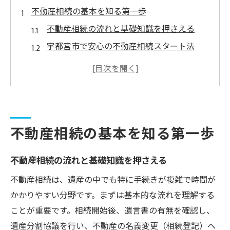
不動産相続の基本を知る第一歩
不動産相続の流れと基礎知識を押さえる
宇都宮市で安心の不動産相続スタート法
家族円満に進める不動産相続の要点
相続手続き初心者が知るべき注意点
失敗しないための不動産相続基礎知識
宇都宮市で活用する相続無料相談の実際
不動産相続の基本を知る第一歩
不動産相続の無料相談を宇都宮市で活用
市役所の無料相談で不動産相続を解決
不動産相続の流れと基礎知識を押さえる
宇都宮の司法書士無料相談で安心相続
不動産相続は、遺産の中でも特に手続きが複雑で時間が
相続手続きに役立つ無料相談窓口の探し方
かかりやすい分野です。まずは基本的な流れを理解する
宇都宮市役所で利用できる相続無料相談
ことが重要です。相続開始後、遺言書の有無を確認し、
安心して進める遺言書と相続手続きの流れ
遺産分割協議を行い、不動産の名義変更（相続登記）へ