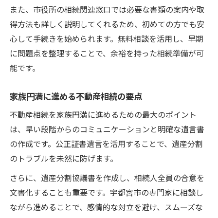
家族円満のための不動産相続準備ポイント
また、市役所の相続関連窓口では必要な書類の案内や取
相続準備で失敗しない不動産相続の知恵
得方法も詳しく説明してくれるため、初めての方でも安
不動産相続を安心して進めるための準備術
心して手続きを始められます。無料相談を活用し、早期
に問題点を整理することで、余裕を持った相続準備が可
相続準備のコツと不動産相続の実践法
能です。
トラブル回避のための遺産分割協議書作成方法
不動産相続の遺産分割協議書作成の基本
家族円満に進める不動産相続の要点
トラブル防止に役立つ不動産相続書類作成
不動産相続を家族円満に進めるための最大のポイント
安心できる遺産分割協議書の進め方
は、早い段階からのコミュニケーションと明確な遺言書
専門家と進める不動産相続の協議書作成
の作成です。公正証書遺言を活用することで、遺産分割
遺産分割協議書で不動産相続のトラブル回
のトラブルを未然に防げます。
避
さらに、遺産分割協議書を作成し、相続人全員の合意を
文書化することも重要です。宇都宮市の専門家に相談し
ながら進めることで、感情的な対立を避け、スムーズな