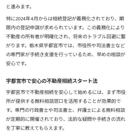
安心のための遺言書と不動産相続の進め方
と進みます。
不動産相続を円滑に進める遺言書作成術
特に2024年4月からは相続登記が義務化されており、期
遺言書と不動産相続の手続きポイント
限内の登記申請が求められています。この義務化により
専門家と進める遺言書と不動産相続
不動産の所有者が明確化され、将来のトラブル回避に繋
がります。栃木県宇都宮市では、市役所や司法書士など
相続手続きの流れと不動産相続の連携
の専門家が手続き支援を行っているため、早めの相談が
名義変更の悩みを解決する相談窓口とは
安心です。
不動産相続の名義変更を相談窓口で解消
名義変更の流れと不動産相続のポイント
宇都宮市で安心の不動産相続スタート法
宇都宮で名義変更を進めるときの無料相談
宇都宮市で不動産相続を安心して始めるには、まず市役
市役所の相続相談で名義変更も安心
所が提供する無料相談窓口を活用することが効果的で
名義変更トラブルを防ぐ不動産相続相談
す。専門の行政書士や司法書士、弁護士による無料相談
家族の安心につながる相続準備のコツ
が定期的に開催されており、法的な疑問や手続きの流れ
不動産相続で家族の安心を守る準備の工夫
を丁寧に教えてもらえます。