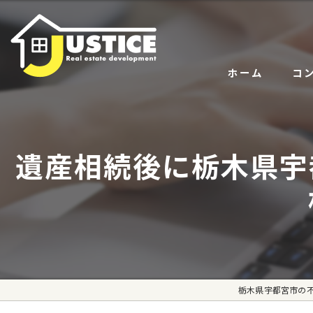
ホーム
コ
サー
遺産相続後に栃木県宇
代表
栃木県宇都宮市の