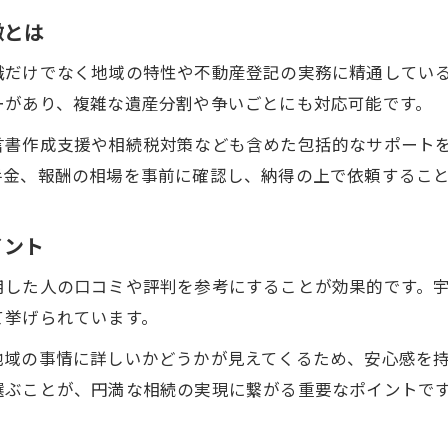
不動産相続にかかる実費や手数料の内訳
徴とは
専門家ごとの費用比較と適切な選び方
識だけでなく地域の特性や不動産登記の実務に精通してい
相続手続き支援センターの費用構造とは
ーがあり、複雑な遺産分割や争いごとにも対応可能です。
専門家選びで差がつく不動産相続のコツ
言書作成支援や相続税対策なども含めた包括的なサポート
不動産相続に適した専門家の選び方ポイント
手金、報酬の相場を事前に確認し、納得の上で依頼するこ
宇都宮で信頼できる専門家を見極める基準
弁護士・司法書士・行政書士の役割を比較
イント
口コミやレビューを活用した専門家探し
用した人の口コミや評判を参考にすることが効果的です。
対応範囲とサポート体制のチェック方法
て挙げられています。
地域の事情に詳しいかどうかが見えてくるため、安心感を
選ぶことが、円満な相続の実現に繋がる重要なポイントで