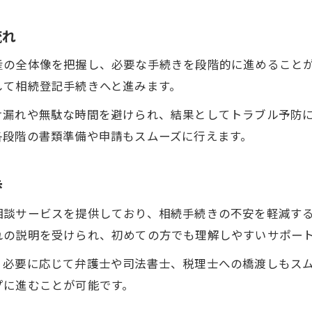
相続開始から名義変更までの流れと注意点
流れ
不動産相続の戸籍取得や書類準備のポイント
宇都宮で手続きをスムーズに進める方法
産の全体像を把握し、必要な手続きを段階的に進めること
相続相談窓口で流れを確認する重要性
して相続登記手続きへと進みます。
もしもの時に頼れる宇都宮の相続相談窓口案内
け漏れや無駄な時間を避けられ、結果としてトラブル予防
不動産相続の初動は宇都宮相談窓口がおすすめ
各段階の書類準備や申請もスムーズに行えます。
宇都宮市役所の弁護士無料相談の利用法
支援センターを活用した相続相談の流れ
歩
口コミで選ぶ宇都宮相続相談窓口の特徴
相談サービスを提供しており、相続手続きの不安を軽減す
困難な不動産相続も窓口で安心サポート
れの説明を受けられ、初めての方でも理解しやすいサポー
不動産相続の実務ポイントと費用見積もり方法
、必要に応じて弁護士や司法書士、税理士への橋渡しもス
宇都宮の不動産相続で知るべき費用相場
プに進むことが可能です。
費用見積もりで失敗しないための注意点