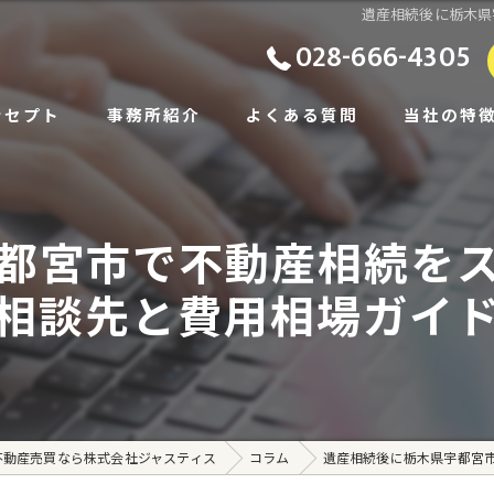
遺産相続後に栃木県
028-666-4305
ンセプト
事務所紹介
よくある質問
当社の特
ビス
土地
都宮市で不動産相続を
あいさつ
戸建て
相談先と費用相場ガイ
相続
住み替え
賃貸
不動産売買なら株式会社ジャスティス
コラム
遺産相続後に栃木県宇都宮