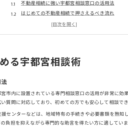
不動産相続に強い宇都宮相談窓口の活用法
はじめての不動産相続で押さえるべき流れ
宇都宮市役所の無料相談で安心の第一歩
相続に強い弁護士や支援センターの特徴とは
口コミから選ぶ不動産相続の相談先ポイント
相続手続きに強い宇都宮の専門家を探す
める宇都宮相談術
不動産相続におすすめの宇都宮専門家選び
相続に強い弁護士や行政書士の見極め方
用法
宇都宮市役所の専門家相談窓口の使い方
栃木相続手続センターの評判と信頼性を確認
都宮市内に設置されている専門相談窓口の活用が非常に効
広い質問に対応しており、初めての方でも安心して相談で
費用・対応力で選ぶ宇都宮の専門家比較
宇都宮市で知っておきたい不動産相続の流れ
支援センターなどは、地域特有の手続きや必要書類を熟知
面の負担を抑えながら専門的な助言を得たい方に適していま
宇都宮市の不動産相続手続き全体像を解説