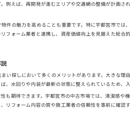
す。例えば、再開発が進むエリアや交通網の整備が計画さ
リノベーション工務店選びが成功のカギ
宇都宮市で注目のリフォーム事例を紹介
で物件の魅力を高めることも重要です。特に宇都宮市では
リフォーム費用の抑え方と補助金活用法
やリフォーム業者と連携し、資産価値向上を見据えた総合
不動産売買を見据えたリフォーム計画の立て方
住替え検討時に役立つリノベ現地情報
不動産売買を検討する人向け現地リノベ情報
解説
現地で見極めるリフォーム済み物件の選び方
住まい探しにおいて多くのメリットがあります。大きな理
リノベーション賃貸と購入の比較ポイント
えば、水回りや内装が最新の状態に整えられているため、
宇都宮市のリフォーム会社活用術を解説
定性も期待できます。宇都宮市の中古市場では、清潔感や
住み替え時に資産価値を守るための工夫
し、リフォーム内容の質や施工業者の信頼性を事前に確認