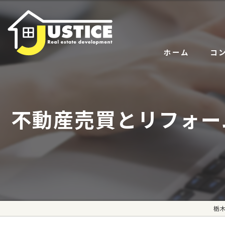
ホーム
コ
サー
不動産売買とリフォー
代表
栃