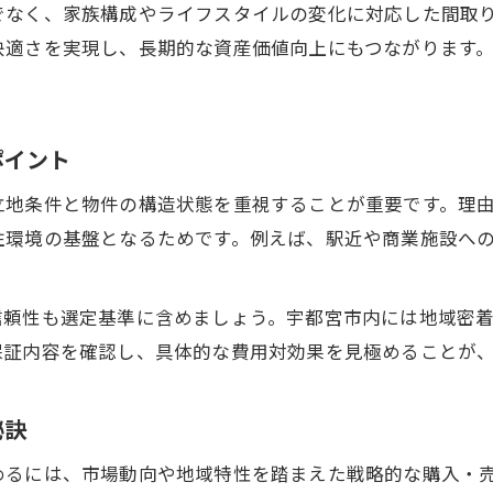
でなく、家族構成やライフスタイルの変化に対応した間取
不動産売買とリノベーション物件の選び方
快適さを実現し、長期的な資産価値向上にもつながります
宇都宮市で人気のリノベーション一戸建て事情
リフォーム済み古民家物件の特徴と魅力
リノベーション賃貸を賢く活用するコツ
ポイント
資産価値を見据えた不動産売買の判断基準
立地条件と物件の構造状態を重視することが重要です。理
家族の将来に備える不動産売買の秘訣
住環境の基盤となるためです。例えば、駅近や商業施設へ
家族構成に合わせた不動産売買の見極め方
将来性を考慮した宇都宮市の物件選び
信頼性も選定基準に含めましょう。宇都宮市内には地域密
人口動態から考える不動産売買の注目点
保証内容を確認し、具体的な費用対効果を見極めることが
リフォームで住み替え後の生活を快適に
不動産売買で重視したい補助金情報の整理
秘訣
宇都宮で理想を実現するリフォーム術
めるには、市場動向や地域特性を踏まえた戦略的な購入・
不動産売買後のリフォームで理想の住まいへ