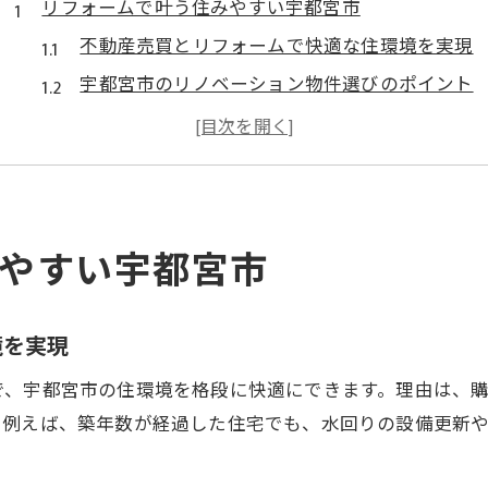
リフォームで叶う住みやすい宇都宮市
不動産売買とリフォームで快適な住環境を実現
宇都宮市のリノベーション物件選びのポイント
不動産売買を活用した資産価値向上の秘訣
リフォーム済み中古物件のメリットを解説
暮らしやすさ重視の不動産売買戦略とは
不動産売買を考えるなら資産価値も重視
やすい宇都宮市
不動産売買で押さえるべき資産価値の基準
リノベーションで未来の資産価値を高める方法
境を実現
宇都宮市で失敗しない不動産売買の視点
リフォーム済み物件の資産性と買い方のコツ
で、宇都宮市の住環境を格段に快適にできます。理由は、
。例えば、築年数が経過した住宅でも、水回りの設備更新
不動産売買が将来設計に与える影響を解説
宇都宮のリノベ物件選びの着眼点とは