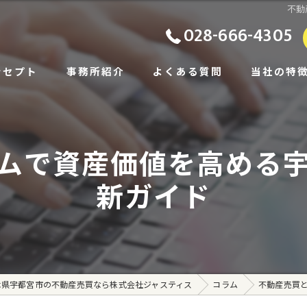
不動
028-666-4305
ンセプト
事務所紹介
よくある質問
当社の特
ビス
土地
ムで資産価値を高める
あいさつ
戸建て
新ガイド
相続
住み替え
賃貸
木県宇都宮市の不動産売買なら株式会社ジャスティス
コラム
不動産売買