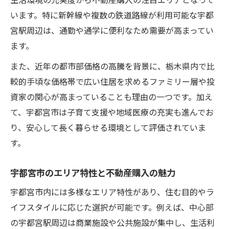
生活環境の充実度から不動産購入の注目エリアとなって
収益物件選定で注目したい宇都宮市の特徴
います。特に新幹線や複数の鉄道路線が利用可能な宇都
不動産購入で収益物件を選ぶ際の注意点
宮駅周辺は、通勤や通学に便利なため需要が高まってい
宇都宮市の収益物件市場と不動産購入戦略
ます。
駅周辺の収益物件と不動産購入の関係性
また、近年の都市部価格の高騰を背景に、栃木県内で比
アパート売買で重要な不動産購入の目線
較的手頃な価格帯で広い住居を求めるファミリー層や投
収益性高める不動産購入と賃貸需要の見方
資家の関心が高まっていることも理由の一つです。加え
将来の資産価値を重視する不動産購入戦略
て、宇都宮市は子育て支援や地域医療の充実も進んでお
り、安心して長く暮らせる環境として評価されていま
不動産購入で考える資産価値の維持と向上
す。
不動産購入時に押さえたいエリア将来性
資産価値重視の不動産購入ポイント徹底解
宇都宮市のエリア特性と不動産購入の魅力
説
宇都宮市内には多様なエリア特性があり、住む目的やラ
売却を見据えた不動産購入の判断方法
イフスタイルに応じた選択が可能です。例えば、中心部
将来の賃貸需要と不動産購入の関係を考え
の宇都宮駅周辺は商業施設や公共施設が集中し、生活利
る