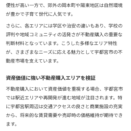
便性が高い一方で、郊外の岡本町や陽東地区は自然環境
宇都宮市で失敗しないエリア見極め術
が豊かで子育て世代に人気です。
不動産購入で失敗しないためのエリア選定
さらに、各エリアには学区や治安の違いもあり、学校の
術
評判や地域コミュニティの活発さが不動産購入の重要な
住環境比較で見極める不動産購入のコツ
判断材料となっています。こうした多様なエリア特性
不動産購入で注意したい立地ポイント
が、さまざまなニーズに応える魅力として宇都宮市の不
エリア分析で成功する不動産購入の秘訣
動産市場を支えています。
住民レビューと不動産購入の信頼性検証
資産価値に強い不動産購入エリアを検証
統計と体験談から学ぶ不動産購入の判断軸
不動産購入の判断基準を統計で読み解く
不動産購入において資産価値を重視する場合、宇都宮市
では駅近エリアや再開発が進む地域が注目されます。特
実体験が語る不動産購入の成功パターン
に宇都宮駅周辺は交通アクセスの良さと商業施設の充実
住みやすさ評価と不動産購入の関係性
から、将来的な賃貸需要や売却時の価格維持が期待でき
治安データ活用した不動産購入判断の工夫
ます。
住民体験談から得る不動産購入のヒント