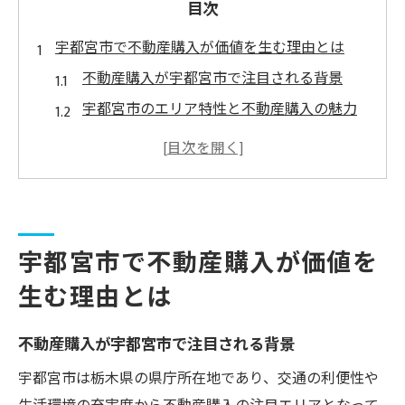
目次
宇都宮市で不動産購入が価値を生む理由とは
不動産購入が宇都宮市で注目される背景
宇都宮市のエリア特性と不動産購入の魅力
資産価値に強い不動産購入エリアを検証
宇都宮市全体で見た不動産購入の優位性
不動産購入における宇都宮市住環境の比較
家族の安心叶える宇都宮市の住環境選び
宇都宮市で不動産購入が価値を
不動産購入で叶える家族の安心な暮らし
生む理由とは
学区と治安から見る不動産購入の重要性
子育て世帯に合う不動産購入の選び方
不動産購入が宇都宮市で注目される背景
不動産購入で重視したい生活利便性の要素
宇都宮市は栃木県の県庁所在地であり、交通の利便性や
家族の安心感を支える不動産購入ポイント