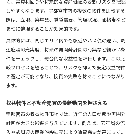
く、実質利回りや将来的な資産価値の変動リスクを把握
略
しやすくなります。宇都宮市内の複数の物件を比較する
収益物件としての一棟マンション運用の利
際は、立地、築年数、賃貸需要、管理状況、価格帯など
点
を軸に整理することが効果的です。
不動産売買で長期安定収益を得るマンショ
具体的には、同じエリア内でも駅近やバス便の違い、周
ン選び
辺施設の充実度、将来の再開発計画の有無など細かい条
一棟マンション運用と不動産売買の実践ポ
件をチェックし、総合的な収益性を評価します。この比
イント
較プロセスを経ることで、リスクを抑えた安定収益物件
宇都宮市で未来価値を見抜く不動産売買の極意
の選定が可能となり、投資の失敗を防ぐことにつながり
不動産売買で未来価値を見抜く視点と基準
ます。
収益物件選定で重視すべき宇都宮市の将来
性
収益物件と不動産売買の最新動向を押さえる
不動産売買で見落とせない未来価値の判断
宇都宮市の収益物件市場では、近年の人口動態や再開発
法
計画が大きな影響を与えています。例えば、若年層の流
宇都宮市の収益物件で資産価値を高める方
入や駅周辺の商業施設拡充により賃貸需要が高まってい