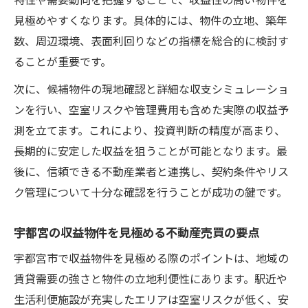
特性や需要動向を把握することで、収益性の高い物件を
高める
見極めやすくなります。具体的には、物件の立地、築年
数、周辺環境、表面利回りなどの指標を総合的に検討す
不動産売買で失敗しないオーナーチェンジ
ることが重要です。
物件の選び方
宇都宮のオーナーチェンジ物件と収益の関
次に、候補物件の現地確認と詳細な収支シミュレーショ
係性
ンを行い、空室リスクや管理費用も含めた実際の収益予
不動産売買で安全性重視ならオーナーチェ
測を立てます。これにより、投資判断の精度が高まり、
ンジ物件
長期的に安定した収益を狙うことが可能となります。最
後に、信頼できる不動産業者と連携し、契約条件やリス
空室リスクに強い物件を購入する賢い判断軸
ク管理について十分な確認を行うことが成功の鍵です。
不動産売買で空室リスクを抑える物件選び
収益物件購入時に空室リスクを見抜くコツ
宇都宮の収益物件を見極める不動産売買の要点
不動産売買の空室リスク対策と収益維持の
宇都宮市で収益物件を見極める際のポイントは、地域の
方法
賃貸需要の強さと物件の立地利便性にあります。駅近や
空室リスクに強い収益物件の特長と選び方
生活利便施設が充実したエリアは空室リスクが低く、安