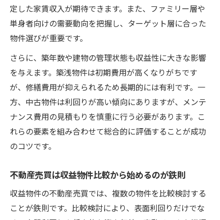
収益減を防ぐ不動産売買のポイントとは
定した家賃収入が期待できます。また、ファミリー層や
事業用も視野に入れたアパート投資の魅力
単身者向けの需要動向を把握し、ターゲット層に合った
不動産売買で事業用アパート投資の収益を
物件選びが重要です。
狙う
さらに、築年数や建物の管理状態も収益性に大きな影響
アパート投資と不動産売買の収益性の比較
を与えます。築浅物件は初期費用が高くなりがちです
不動産売買で事業用物件を選ぶメリットと
が、修繕費用が抑えられるため長期的には有利です。一
は
方、中古物件は利回りが高い傾向にありますが、メンテ
収益性向上のためのアパート投資入門
ナンス費用の見積もりを慎重に行う必要があります。こ
れらの要素を組み合わせて総合的に評価することが成功
不動産売買と事業用アパートの選び方を解
のコツです。
説
一棟マンション運用で得る長期安定収益の秘訣
不動産売買は収益物件比較から始めるのが鉄則
不動産売買で狙う一棟マンションの安定収
収益物件の不動産売買では、複数の物件を比較検討する
益化
ことが鉄則です。比較検討により、表面利回りだけでな
一棟マンション購入で不動産売買の長期戦