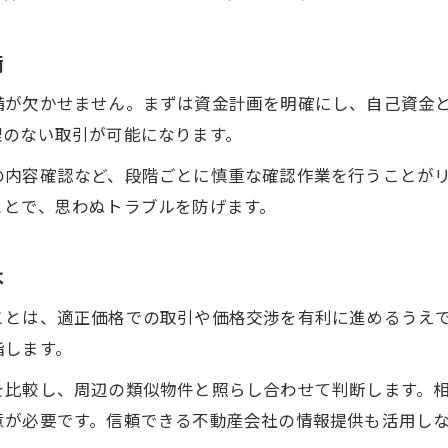
宇都宮の不動産売買交渉で大切な心得
不動産売買の交渉術と業界のタブーを解説
備
宇都宮で売買交渉を円滑に進めるには
備が欠かせません。まずは資金計画を明確にし、自己資金
不動産売買時に業界タブーを避ける方法
理のない取引が可能になります。
価格設定と取引のポイントを実体験で解説
の内容確認など、段階ごとに慎重な確認作業を行うことが
宇都宮で不動産売買の価格設定を成功させる方法
ことで、思わぬトラブルを防げます。
不動産売買の相場感を取引に活かすポイント
宇都宮の不動産売買で価格交渉を有利に進めるコ
は
不動産売買の実体験から学ぶ価格設定の極意
ことは、適正価格での取引や価格交渉を有利に進めるうえ
宇都宮で納得できる不動産売買の取引ポイント
指します。
を比較し、周辺の類似物件と照らし合わせて判断します。
意が必要です。信頼できる不動産会社の情報提供も活用し