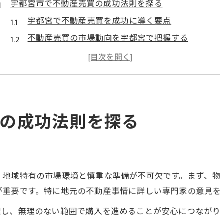
宇都宮市で不動産売買の成功法則を探る
宇都宮で不動産売買を成功に導く要点
不動産売買の市場動向を宇都宮で把握する
宇都宮で信頼できる不動産会社の選び方
不動産売買を安心して進めるための準備
宇都宮の不動産売買で重要な相場感とは
不動産売買の際に避けたい落とし穴とは
の成功法則を探る
不動産売買でよくある失敗例と対策
宇都宮で避けたい不動産売買の落とし穴
不動産売買時の注意点を実体験から学ぶ
宇都宮での不動産売買リスク回避法
、地域特有の市場環境と慎重な準備が不可欠です。まず、
が重要です。特に地元の不動産事情に詳しい専門家の意見
不動産売買で陥りやすい誤解とその解消法
信頼構築で進める安心の不動産売買手順
理し、無理のない範囲で購入を進めることが安心につなが