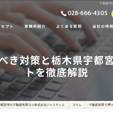
不動産売
028-666-4305
ンセプト
事務所紹介
よくある質問
当社の特
ビス
土地
べき対策と栃木県宇都
あいさつ
戸建て
トを徹底解説
相続
住み替え
賃貸
宇都宮市の不動産売買なら株式会社ジャスティス
コラム
不動産売買で押