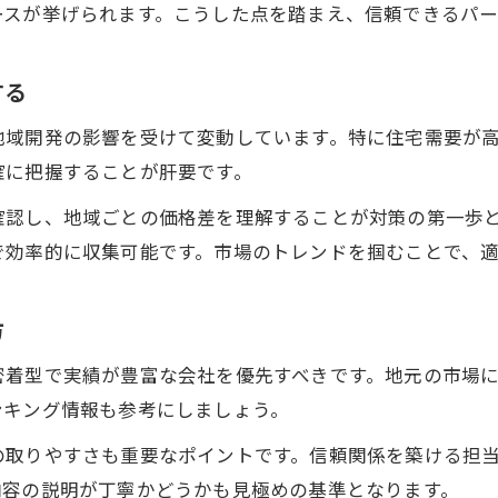
ースが挙げられます。こうした点を踏まえ、信頼できるパ
不動産売買で信頼できる担当者と進めるコツ
宇都宮で安心の不動産売買プロセスを解説
する
不動産売買における信頼関係の築き方
宇都宮で不動産売買を円滑に進める秘訣
地域開発の影響を受けて変動しています。特に住宅需要が
不動産売買時に役立つ信頼構築の方法
確に把握することが肝要です。
失敗回避に役立つ宇都宮市の不動産対策
確認し、地域ごとの価格差を理解することが対策の第一歩
宇都宮で実践したい不動産売買の対策法
で効率的に収集可能です。市場のトレンドを掴むことで、
不動産売買時のリスクを宇都宮で防ぐ方法
宇都宮の不動産売買で失敗を回避するポイント
方
不動産売買に役立つ宇都宮市の対策実例
密着型で実績が豊富な会社を優先すべきです。地元の市場
宇都宮で安心して不動産売買を進める手法
ンキング情報も参考にしましょう。
業界タブーを踏まえて売買交渉を円滑に
の取りやすさも重要なポイントです。信頼関係を築ける担
不動産売買で避けるべき業界タブーとは
内容の説明が丁寧かどうかも見極めの基準となります。