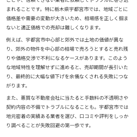
ことや、信頼できない業者に依頼してトラブルに巻き込
ント
まれることです。特に栃木県宇都宮市では、地域ごとに
不動産売却の際に担当者と円滑に進める方
価格差や需要の変動が大きいため、相場感を正しく掴ま
法
ないと適正価格での売却は難しくなります。
宇都宮の不動産会社選びで注目すべき基準
例えば、宇都宮市中心部と郊外では土地の価値が異な
信頼される売主になるための不動産売却対
り、郊外の物件を中心部の相場で売ろうとすると売れ残
策
りや価格交渉で不利になるケースがあります。このよう
ランキング情報を活用した不動産売却の利
な地域特性を理解せずに進めると、売却期間が長引いた
点
り、最終的に大幅な値下げを余儀なくされる失敗につな
がります。
知って安心の不動産売却トラブル回避術
不動産売却トラブル事例と宇都宮での対策
また、悪質な不動産会社に当たると手数料の不透明さや
法
契約内容の不備でトラブルになることも。宇都宮市では
地元密着の実績ある業者を選び、口コミや評判をしっか
よくある不動産売却のリスクと回避ポイン
り調べることが失敗回避の第一歩です。
ト
不動産屋が嫌がる対応を避けるための心得