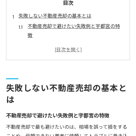
目次
失敗しない不動産売却の基本とは
不動産売却で避けたい失敗例と宇都宮の特
徴
不動産売却に必要な基礎知識を身につける
方法
宇都宮で信頼される不動産売却の進め方の
コツ
不動産売却時に知るべき三大タブーの注意
失敗しない不動産売却の基本と
点
は
宇都宮の不動産売却で押さえるべき相場感
とは
不動産売却で避けたい失敗例と宇都宮の特徴
宇都宮市で信頼を得る売却のコツ
不動産売却で最も避けたいのは、相場を誤って損をする
宇都宮の不動産売却で信頼関係を築くポイ