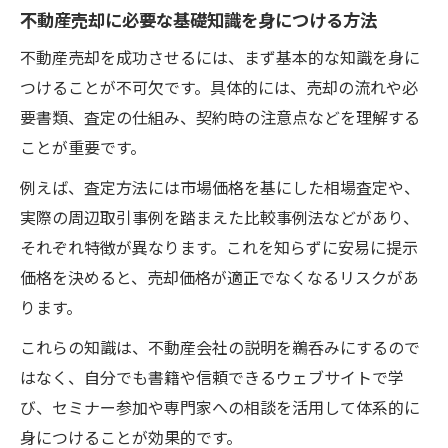
不動産売却に必要な基礎知識を身につける方法
宇都宮市で安心して不動産売却する秘訣と
不動産売却を成功させるには、まず基本的な知識を身に
は
つけることが不可欠です。具体的には、売却の流れや必
トラブルを未然に防ぐ不動産売却の知識整
要書類、査定の仕組み、契約時の注意点などを理解する
理
ことが重要です。
売主が守りたい三大タブーと取引注意点
例えば、査定方法には市場価格を基にした相場査定や、
不動産売却の三大タブーとそのリスク解説
実際の周辺取引事例を踏まえた比較事例法などがあり、
宇都宮で注意すべき取引のポイントと心得
それぞれ特徴が異なります。これを知らずに安易に提示
不動産売却でありがちな違反行為の見分け
価格を決めると、売却価格が適正でなくなるリスクがあ
方
ります。
『飛ばし』や虚偽説明に惑わされない対策
これらの知識は、不動産会社の説明を鵜呑みにするので
媒介契約の不適切運用を避けるための知識
はなく、自分でも書籍や信頼できるウェブサイトで学
宇都宮市の相場感を読むための視点
び、セミナー参加や専門家への相談を活用して体系的に
宇都宮で不動産売却を成功させる相場の見
身につけることが効果的です。