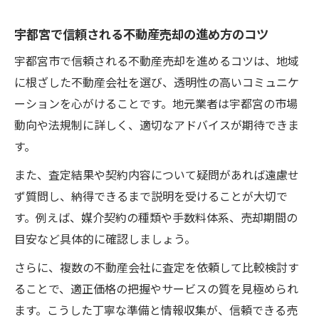
極め方
不動産売却時に役立つ相場情報の集め方
宇都宮で信頼される不動産売却の進め方のコツ
宇都宮の不動産会社ランキング活用術と注
宇都宮市で信頼される不動産売却を進めるコツは、地域
意点
に根ざした不動産会社を選び、透明性の高いコミュニケ
相場感を把握して不動産売却で損しない方
ーションを心がけることです。地元業者は宇都宮の市場
法
動向や法規制に詳しく、適切なアドバイスが期待できま
不動産売却の際に比較すべきポイントとは
す。
不動産売却を成功へ導く実践知識
また、査定結果や契約内容について疑問があれば遠慮せ
実践的な不動産売却知識で安心の取引を実
ず質問し、納得できるまで説明を受けることが大切で
現
す。例えば、媒介契約の種類や手数料体系、売却期間の
目安など具体的に確認しましょう。
宇都宮の不動産売却に役立つ交渉術の基礎
売主が知るべき5ルールや飛ばしの正しい理
さらに、複数の不動産会社に査定を依頼して比較検討す
解
ることで、適正価格の把握やサービスの質を見極められ
不動産売却に向けて準備したいポイント整
ます。こうした丁寧な準備と情報収集が、信頼できる売