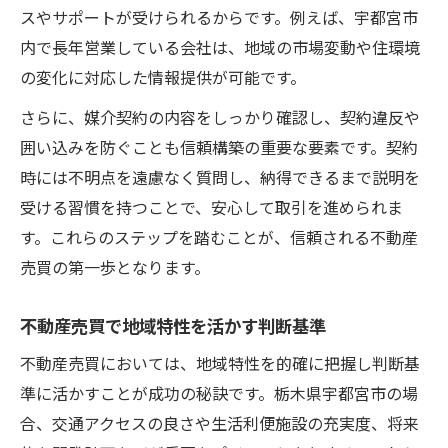
不動産売買で信頼関係を築くコツ
スやサポートが受けられるからです。例えば、宇都宮市
不動産売買の現地確認と比較検討の重要性
内で長年営業している会社は、地域の市場変動や住環境
の変化に対応した情報提供が可能です。
交渉で押さえたい不動産売買の工夫
安心できる不動産売買の判断ポイント
さらに、媒介契約の内容をしっかり確認し、契約違反や
長く満足する家選びに欠かせないコツまとめ
囲い込みを防ぐことも信頼構築の重要な要素です。契約
時には不明点を遠慮なく質問し、納得できるまで説明を
不動産売買で後悔しない家選びのコツ
受ける習慣を持つことで、安心して取引を進められま
住みやすさを重視した不動産売買の考え方
す。これらのステップを踏むことが、信頼される不動産
不動産売買で重要な資産価値の見極め方
売買の第一歩となります。
将来も安心な不動産売買のポイント
不動産売買で家族に合う住まい選びの工夫
不動産売買で地域特性を活かす判断基準
不動産売買においては、地域特性を的確に把握し判断基
準に活かすことが成功の秘訣です。栃木県宇都宮市の場
合、交通アクセスの良さや生活利便施設の充実度、将来