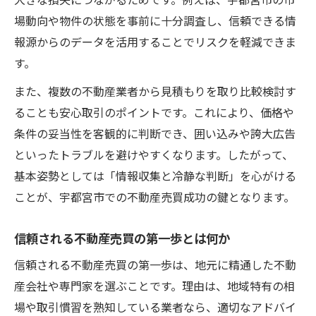
大きな損失につながるためです。例えば、宇都宮市の市
三大タブーを回避する不動産売買の極意
場動向や物件の状態を事前に十分調査し、信頼できる情
囲い込み・誇大広告の見分け方と対策
報源からのデータを活用することでリスクを軽減できま
媒介契約違反に注意した不動産売買手順
す。
三大タブーの実例から学ぶ安心の不動産売
また、複数の不動産業者から見積もりを取り比較検討す
買
ることも安心取引のポイントです。これにより、価格や
不動産の5ルールが取引を左右する理由
条件の妥当性を客観的に判断でき、囲い込みや誇大広告
といったトラブルを避けやすくなります。したがって、
不動産売買を成功に導く5ルールの基本
基本姿勢としては「情報収集と冷静な判断」を心がける
取引を有利に進めるための5ルール活用法
ことが、宇都宮市での不動産売買成功の鍵となります。
不動産売買で5ルールが重要な理由とは
5ルールを理解した不動産売買の進め方
信頼される不動産売買の第一歩とは何か
失敗を防ぐための不動産売買5ルール実践
信頼される不動産売買の第一歩は、地元に精通した不動
納得できる不動産売買の進め方と心構え
産会社や専門家を選ぶことです。理由は、地域特有の相
納得感ある不動産売買の手順と考え方
場や取引慣習を熟知している業者なら、適切なアドバイ