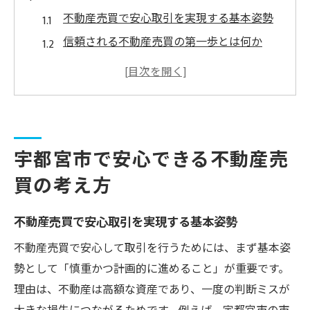
不動産売買で安心取引を実現する基本姿勢
信頼される不動産売買の第一歩とは何か
不動産売買で地域特性を活かす判断基準
宇都宮市の不動産売買に適した心構え
トラブルを避ける不動産売買の考え方
損せず安全に進めるための取引上の注意点
宇都宮市で安心できる不動産売
不動産売買で損しないための注意点を解説
買の考え方
安全な不動産売買に欠かせない確認事項
トラブル回避のための不動産売買実践術
不動産売買で安心取引を実現する基本姿勢
不動産売買で押さえたい交渉のコツ
不動産売買で安心して取引を行うためには、まず基本姿
取引書類で重要な不動産売買のポイント
勢として「慎重かつ計画的に進めること」が重要です。
三大タブーから学ぶ失敗しない売買実践術
理由は、不動産は高額な資産であり、一度の判断ミスが
不動産売買で避けるべき三大タブーとは