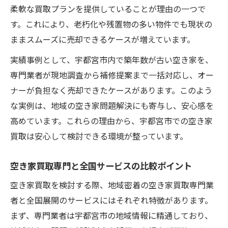
柔軟な買取プランを提供していることが理由の一つで
古い空き家買取で早期現金化する安心ポイ
す。これにより、老朽化や残置物の多い物件でも現状の
ント
ままスムーズに売却できるケースが増えています。
空き家買取専門が現状買取に強い理由とは
実績事例として、宇都宮市内で築年数が古い空き家を、
無料査定で空き家の価値と最適な売却方法を探
専門業者が現地調査から補修提案まで一括対応し、オー
る
ナーが負担なく売却できたケースがあります。このよう
空き家買取は無料査定で価値を知ることが
な実例は、地域の空き家問題解決にも寄与し、安心感を
安心の第一歩
高めています。これらの理由から、宇都宮市での空き家
空き家買取の無料査定で売却プランを比較
買取は安心して検討できる環境が整っています。
検討しよう
空き家買取専門の無料査定活用で納得の取
空き家買取専門と全国サービスの比較ポイント
引を実現
空き家買取を検討する際、地域密着の空き家買取専門業
空き家査定と買取の流れを丁寧に解説し安
者と全国展開のサービスにはそれぞれ特徴があります。
心感をプラス
まず、専門業者は宇都宮市の地域情報に精通しており、