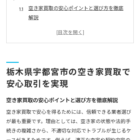
空き家買取の安心ポイントと選び方を徹底
解説
宇都宮市で空き家買取が安心な理由と実績
事例
空き家買取専門と全国サービスの比較ポイ
ント
空き家買取で失敗しない安心な手続きの流
栃木県宇都宮市の空き家買取で
れ
安心取引を実現
地域密着の空き家買取で安心感を高める方
法
空き家買取の安心ポイントと選び方を徹底解説
空き家買取専門サービスで悩みをすっきり解消
空き家買取で安心を得るためには、信頼できる業者選び
空き家買取専門の強みと安心できる理由を
が最も重要です。理由としては、空き家の状態や法的手
紹介
続きの複雑さから、不適切な対応でトラブルが生じるケ
空き家買取専門サービスの選び方と比較ポ