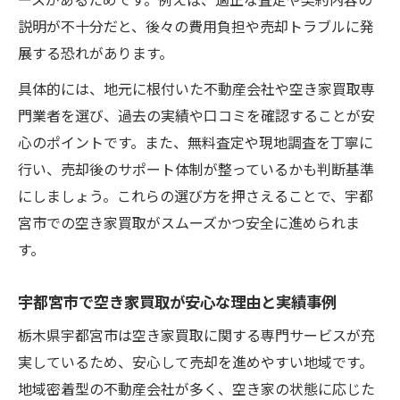
ースがあるためです。例えば、適正な査定や契約内容の
イント
説明が不十分だと、後々の費用負担や売却トラブルに発
展する恐れがあります。
空き家買取専門と一般不動産の違いとメリ
ット
具体的には、地元に根付いた不動産会社や空き家買取専
空き家買取専門業者を選ぶ際の安心チェッ
門業者を選び、過去の実績や口コミを確認することが安
ク項目
心のポイントです。また、無料査定や現地調査を丁寧に
空き家買取専門でスムーズ取引を実現する
行い、売却後のサポート体制が整っているかも判断基準
コツ
にしましょう。これらの選び方を押さえることで、宇都
宮市での空き家買取がスムーズかつ安全に進められま
古い空き家なら現状のまま買取も選択肢に
す。
古い空き家買取で現状渡しが安心な理由を
解説
宇都宮市で空き家買取が安心な理由と実績事例
空き家買取で築年数が古い物件も安心して
栃木県宇都宮市は空き家買取に関する専門サービスが充
売却
実しているため、安心して売却を進めやすい地域です。
現状のまま空き家買取するメリットと注意
地域密着型の不動産会社が多く、空き家の状態に応じた
点