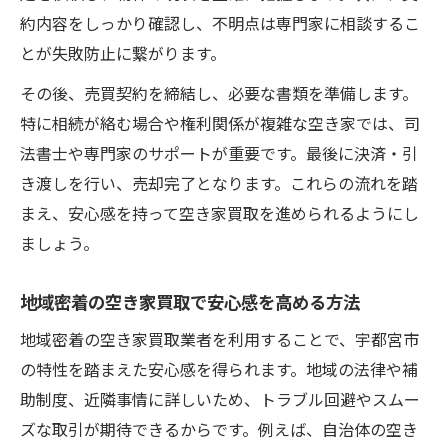
空き家買取で売却時も安心感を得るための
約内容をしっかり確認し、不明点は専門家に相談するこ
進め方
とが失敗防止に繋がります。
空き家買取のスムーズな売却方法と安心サ
その後、売買契約を締結し、必要な書類を準備します。
ポート
特に相続が絡む場合や権利関係が複雑な空き家では、司
空き家買取の流れを押さえて安心取引を実
法書士や専門家のサポートが重要です。最後に決済・引
現しよう
き渡しを行い、売却完了となります。これらの流れを踏
空き家買取で売却後の不安を減らすための
まえ、安心感を持って空き家買取を進められるようにし
注意点
ましょう。
空き家買取の契約時に確認したい安心ポイ
ント
地域密着の空き家買取で安心感を高める方法
地域密着の空き家買取業者を利用することで、宇都宮市
の特性を踏まえた安心感を得られます。地域の法律や補
助制度、近隣事情に詳しいため、トラブル回避やスムー
ズな取引が期待できるからです。例えば、自治体の空き