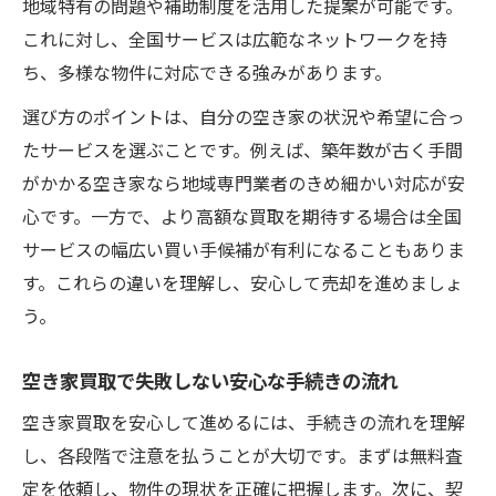
無料査定で空き家買取の最適な売却時期を
地域特有の問題や補助制度を活用した提案が可能です。
見極める方法
これに対し、全国サービスは広範なネットワークを持
宇都宮市で安心な空き家対策と活用ノウハウ
ち、多様な物件に対応できる強みがあります。
空き家買取と対策で宇都宮市に安心な暮ら
選び方のポイントは、自分の空き家の状況や希望に合っ
しを実現
たサービスを選ぶことです。例えば、築年数が古く手間
空き家買取を活用した安全な資産運用のコ
がかかる空き家なら地域専門業者のきめ細かい対応が安
ツとは
心です。一方で、より高額な買取を期待する場合は全国
サービスの幅広い買い手候補が有利になることもありま
宇都宮市の空き家対策フル活用で安心取引
す。これらの違いを理解し、安心して売却を進めましょ
を目指す
う。
空き家買取と活用事例から学ぶ安心ポイン
ト
空き家買取で失敗しない安心な手続きの流れ
空き家買取後の活用方法で安心を叶えるス
空き家買取を安心して進めるには、手続きの流れを理解
テップ
し、各段階で注意を払うことが大切です。まずは無料査
売却時の安心感を高める空き家買取の進め方
定を依頼し、物件の現状を正確に把握します。次に、契