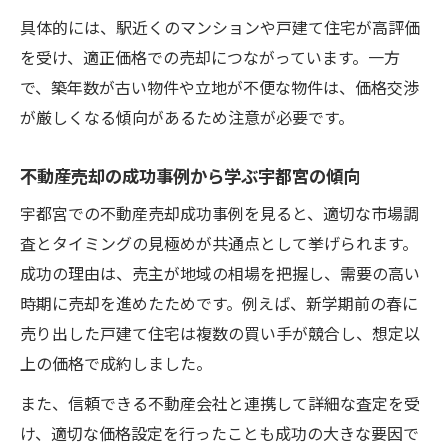
信頼関係が不動産売却成功率に与える影響
具体的には、駅近くのマンションや戸建て住宅が高評価
高く売るための不動産売却交渉術とは
を受け、適正価格での売却につながっています。一方
不動産売却で高値成約を目指す交渉の流れ
で、築年数が古い物件や立地が不便な物件は、価格交渉
宇都宮で有利に進める売却交渉のポイント
が厳しくなる傾向があるため注意が必要です。
交渉で避けたい不動産売却のNG言動
査定結果を活用した不動産売却交渉テクニ
不動産売却の成功事例から学ぶ宇都宮の傾向
ック
宇都宮での不動産売却成功事例を見ると、適切な市場調
売主に有利な契約条件の引き出し方
査とタイミングの見極めが共通点として挙げられます。
宇都宮におけるタブー回避の売却戦略
成功の理由は、売主が地域の相場を把握し、需要の高い
時期に売却を進めたためです。例えば、新学期前の春に
不動産売却で避けたい宇都宮の業界タブー
売り出した戸建て住宅は複数の買い手が競合し、想定以
宇都宮売却時にありがちなトラブル回避策
上の価格で成約しました。
不動産会社が嫌がる行動を避けるポイント
また、信頼できる不動産会社と連携して詳細な査定を受
宇都宮の不動産売却で信頼失墜を防ぐ方法
け、適切な価格設定を行ったことも成功の大きな要因で
業界三大タブーを知り安心売却を実現する