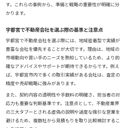
す。これらの事例から、準備と戦略の重要性が明確に分
納得の取引を叶える不動産売却手順ガイド
かります。
宇都宮で失敗しない不動産売却手順の全体
像
宇都宮で不動産会社を選ぶ際の基準と注意点
不動産売却の流れと重要書類のまとめ方
宇都宮で不動産会社を選ぶ際には、地域密着型で実績が
納得のいく価格で売却を実現する手順
豊富な会社を優先することが大切です。理由は、地域の
売却準備から引き渡しまでの進め方のコツ
市場動向や買い手のニーズを熟知しているため、より的
宇都宮不動産売却で迷いがちな手続き対策
確なアドバイスやサポートが期待できるからです。例え
ば、宇都宮市内で多くの取引実績がある会社は、査定の
精度や売却戦略に強みがあります。
また、契約内容の透明性や手数料の明確さ、担当者の対
応力も重要な判断基準です。注意点として、不動産業界
の三大タブーとされる虚偽の説明や過度な強引な営業を
避けるため、複数社から見積もりを取り比較検討するこ