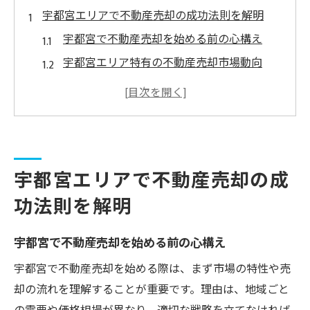
宇都宮エリアで不動産売却の成功法則を解明
宇都宮で不動産売却を始める前の心構え
宇都宮エリア特有の不動産売却市場動向
不動産売却の成功事例から学ぶ宇都宮の傾
向
宇都宮で不動産会社を選ぶ際の基準と注意
点
宇都宮エリアで不動産売却の成
宇都宮の不動産売却で損をしないための工
夫
功法則を解明
不動産売却を有利に進める実践メソッド集
宇都宮で不動産売却を始める前の心構え
不動産売却で選ばれる実践的なメソッドの
特徴
宇都宮で不動産売却を始める際は、まず市場の特性や売
査定から売却まで不動産売却メソッドの流
却の流れを理解することが重要です。理由は、地域ごと
れ