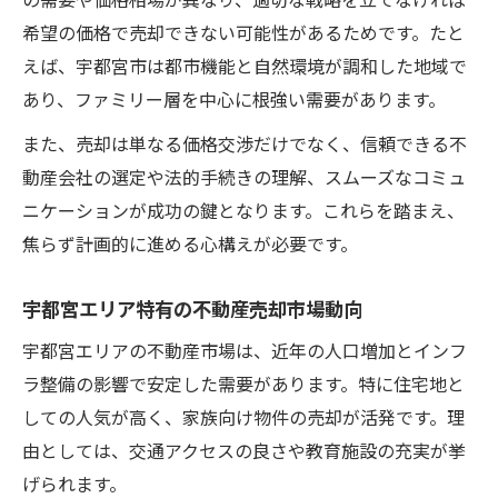
の需要や価格相場が異なり、適切な戦略を立てなければ
希望の価格で売却できない可能性があるためです。たと
宇都宮で高く売るための売却手法の違い
えば、宇都宮市は都市機能と自然環境が調和した地域で
不動産売却メソッドの選択で重視すべき要
あり、ファミリー層を中心に根強い需要があります。
素
売却メソッドごとのメリットと注意ポイン
また、売却は単なる価格交渉だけでなく、信頼できる不
ト
動産会社の選定や法的手続きの理解、スムーズなコミュ
ニケーションが成功の鍵となります。これらを踏まえ、
信頼を重視した宇都宮市の売却ポイント
焦らず計画的に進める心構えが必要です。
信頼される不動産売却のための業者選びの
コツ
宇都宮エリア特有の不動産売却市場動向
宇都宮で信頼できる担当者と出会うポイン
宇都宮エリアの不動産市場は、近年の人口増加とインフ
ト
ラ整備の影響で安定した需要があります。特に住宅地と
不動産売却で信頼構築に欠かせない対応例
しての人気が高く、家族向け物件の売却が活発です。理
宇都宮で売却時に重視したい信頼の判断基
由としては、交通アクセスの良さや教育施設の充実が挙
準
げられます。